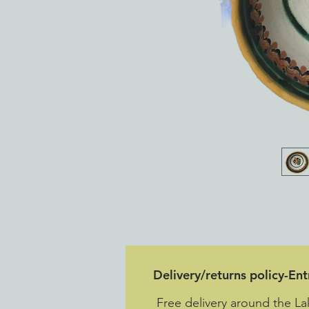
Delivery/returns policy-En
Free delivery around the La