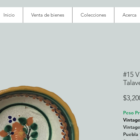
Inicio
Venta de bienes
Colecciones
Acerca
#15 V
Talav
$3,20
Peso Pr
Vintage
Vintage
Puebla 