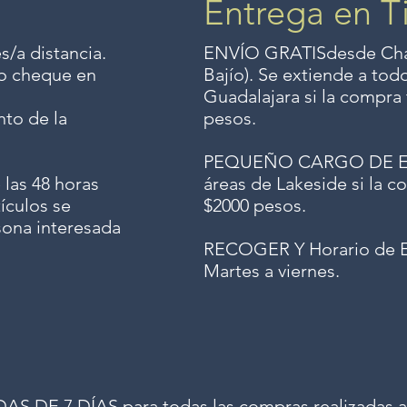
Entrega en T
s/a distancia.
ENVÍO GRATIS
desde Chap
o o cheque en
Bajío). Se extiende a to
Guadalajara si la compra 
to de la
pesos.
PEQUEÑO CARGO DE ENV
 las 48 horas
áreas de Lakeside si la co
ículos se
$2000 pesos.
sona interesada
RECOGER Y Horario de E
Martes a viernes.
 DE 7 DÍAS para todas las compras realizadas a