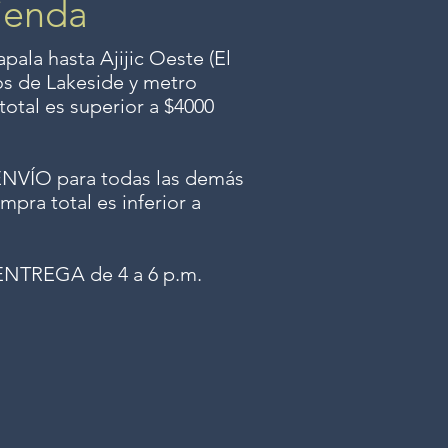
ienda
ala hasta Ajijic Oeste (El
dos
de Lakeside y metro
total es superior a $4000
ÍO para todas las demás
mpra total es inferior a
NTREGA de 4 a 6 p.m.