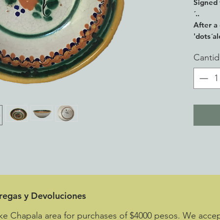
Signed 
´..
After a
'dots´a
the per
Canti
have be
cannot 
3"tall 
From my
pottery
tregas y Devoluciones
ke Chapala area for purchases of $4000 pesos. We accept