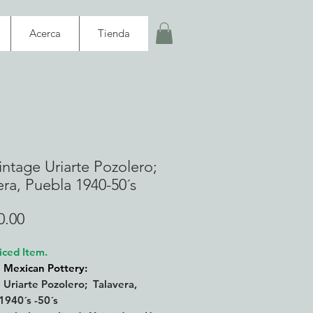
Acerca
Tienda
intage Uriarte Pozolero;
era, Puebla 1940-50´s
Precio
0.00
iced Item.
 Mexican Pottery:
 Uriarte Pozolero; Talavera,
1940´s -50´s