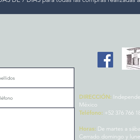
DIRECCIÓN:
Independenc
México
Teléfono:
+52 376 766 1
Horas:
De martes a sába
Cerrado domingo y lun