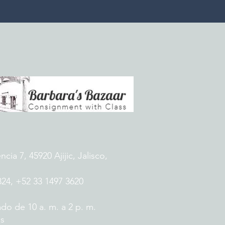
ia 7, 45920 Ajijic, Jalisco,
824, +52 33 1497 3620
do de 10 a. m. a 2 p. m.
es