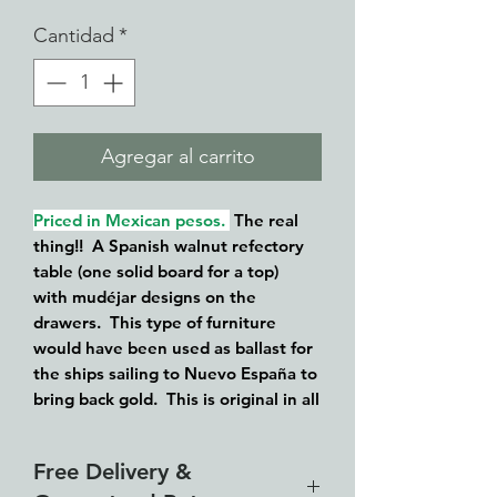
Cantidad
*
Agregar al carrito
Priced in Mexican pesos.
The real
thing!! A Spanish walnut refectory
table (one solid board for a top)
with mudéjar designs on the
drawers. This type of furniture
would have been used as ballast for
the ships sailing to Nuevo España to
bring back gold. This is original in all
manners .. it measures 11' 5" long,
28" wide and 29" tall. Imagine the
Free Delivery &
old growth Spanish walnut tree that