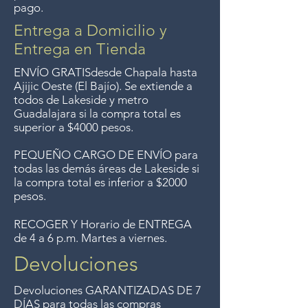
pago.
del Lago de Chapala por
compras mayor de $4000
Entrega a Domicilio y
pesos. Aceptamos
Entrega en Tienda
devoluciones hasta 7 días
ENVÍO GRATIS
desde Chapala hasta
después de la venta a menos
Ajijic Oeste (El Bajío). Se extiende a
todos
de Lakeside y metro
que los artículos tengan un
Guadalajara si la compra total es
precio de oferta, lo sentimos,
superior a $4000 pesos.
no aceptamos devoluciones de
PEQUEÑO CARGO DE ENVÍO para
artículos en oferta.
todas las demás áreas de Lakeside si
Anteriormente hacíamos envíos
la compra total es inferior a $2000
gratis a Guadalajara pero ya no
pesos.
ofrecemos ese servicio.
RECOGER Y Horario de ENTREGA
de 4 a 6 p.m. Martes a viernes.
Devoluciones
Devoluciones GARANTIZADAS DE 7
DÍAS para todas las compras