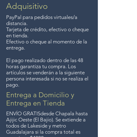
Devoluciones garantizadas
purchases of $4000 pesos or
Adquisitivo
dentro de los 7 días posteriores
more. We accept returns up to
a su compra.
PayPal para pedidos virtuales/a
7 days after the sale unless the
distancia.
items are sale priced, sorry, no
Tarjeta de crédito, efectivo o cheque
en tienda.
returns on sale items. We
Efectivo o cheque al momento de la
previously delivered to
entrega.
Guadalajara for free but we no
El pago realizado dentro de las 48
longer offer that service.
horas garantiza tu compra. Los
artículos se venderán a la siguiente
Entrega gratis en toda la zona
persona interesada si no se realiza el
pago.
del Lago de Chapala por
compras mayor de $4000
Entrega a Domicilio y
pesos. Aceptamos
Entrega en Tienda
devoluciones hasta 7 días
ENVÍO GRATIS
desde Chapala hasta
después de la venta a menos
Ajijic Oeste (El Bajío). Se extiende a
todos
de Lakeside y metro
que los artículos tengan un
Guadalajara si la compra total es
precio de oferta, lo sentimos,