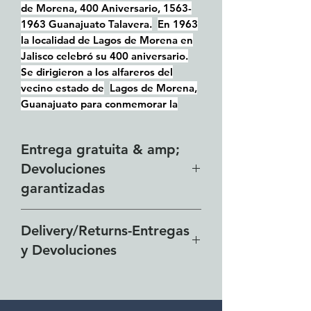
de Morena, 400 Aniversario, 1563-
1963 Guanajuato Talavera.
En 1963
la localidad de Lagos de Morena en
Jalisco celebró su 400 aniversario.
Se dirigieron a los alfareros del
vecino estado de
Lagos de Morena,
Guanajuato para conmemorar la
ocaisión con una taza de 'Talavera'
en el diseño tradicional del estado
Entrega gratuita & amp;
de Guanajuato.
Esto mide 4 1/4 "de
Devoluciones
alto y 3" de ancho.
garantizadas
Nuestra zona de entrega
Delivery/Returns-Entregas
gratuita incluye toda la zona de
y Devoluciones
Lakeside desde El Chante hasta
Vista del Lago y toda el área
Free delivery around the Lake
metropolitana de Guadalajara.
Chapala area for combined