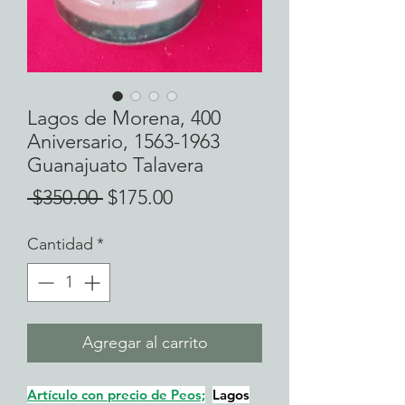
Lagos de Morena, 400
Aniversario, 1563-1963
Guanajuato Talavera
Precio
Precio
 $350.00 
$175.00
de
Cantidad
*
oferta
Agregar al carrito
Artículo con precio de Peos;
Lagos