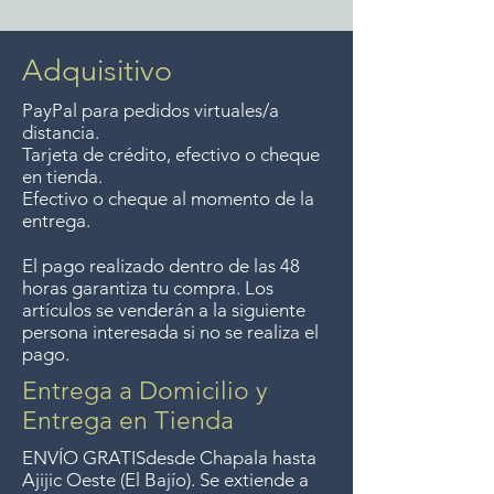
Lago hasta El Chante y todo
Metro Guadalajara se considera
Adquisitivo
en nuestra zona de Entrega
PayPal para pedidos virtuales/a
Gratuita. Sin preguntas,
distancia.
devoluciones dentro de los 7
Tarjeta de crédito, efectivo o cheque
en tienda.
días posteriores a la entrega.
Efectivo o cheque al momento de la
entrega.
El pago realizado dentro de las 48
horas garantiza tu compra. Los
artículos se venderán a la siguiente
persona interesada si no se realiza el
pago.
Entrega a Domicilio y
Entrega en Tienda
ENVÍO GRATIS
desde Chapala hasta
Ajijic Oeste (El Bajío). Se extiende a