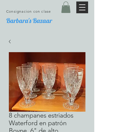
Consignacion con clase
Barbara's Bazaar
8 champanes estriados
Waterford en patrón
Boyne, 6" de alto