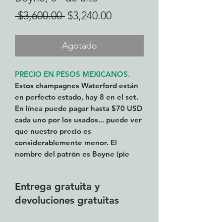
Precio
Precio
 $3,600.00 
$3,240.00
de
oferta
Agotado
PRECIO EN PESOS MEXICANOS.
Estos champagnes Waterford están
en perfecto estado, hay 8 en el set.
En línea puede pagar hasta $70 USD
cada uno por los usados... puede ver
que nuestro precio es
considerablemente menor. El
nombre del patrón es Boyne (pie
cortado). El patrón fue
descontinuado hace unos años.
Entrega gratuita y
devoluciones gratuitas
Cualquier lugar desde Vista del