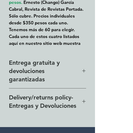
pesos.
Ernesto (Chango) García
Cabral, Revista de Revistas Portada.
Sólo cubre. Precios individuales
desde $350 pesos cada uno.
Tenemos más de 60 para elegir.
Cada uno de estos cuatro listados
aquí en nuestro sitio web muestra
entre 10 y 12 portadas de revistas
diferentes. Selección #1, #2, #3 y #4.
Entrega gratuita y
Los precios varían según la obra de
devoluciones
arte, fecha, condición y tema.
Algunas imágenes políticas geniales,
garantizadas
personajes famosos, imágenes art
déco, eventos históricos...
Nuestra zona de entrega
Delivery/returns policy-
Comuníquese conmigo con una
gratuita incluye toda la zona de
captura de pantalla de la portada
Entregas y Devoluciones
Lakeside desde El Chante hasta
que le interesa para obtener una
Vista del Lago y toda el área
Free delivery around the Lake
cotización precisa. Comprando más
metropolitana de Guadalajara.
de 5 fundas puedes conseguir un
Chapala area for purchases of
Devoluciones garantizadas
mejor precio por unidad. Miden 11"