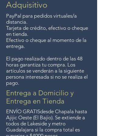
$4000 pesos. We accept returns
Adquisitivo
por 16", algunos tienen bordes
dentro de los 7 días posteriores
up to 7 days after the sale
andrajosos. Recomendamos tenerlos
a su compra.
PayPal para pedidos virtuales/a
unless the items are sale priced,
enmarañados y enmarcados en
distancia.
sorry, no returns on sale items.
grupos de 3 o más. Podemos
Tarjeta de crédito, efectivo o cheque
en tienda.
ayudarlo con eso si no conoce a un
We previously delivered to
Efectivo o cheque al momento de la
buen enmarcador.
Guadalajara for free but we no
entrega.
longer offer that service.
El pago realizado dentro de las 48
horas garantiza tu compra. Los
Entrega gratis en toda la zona
artículos se venderán a la siguiente
del Lago de Chapala por
persona interesada si no se realiza el
pago.
compras de $4000 pesos.
Aceptamos devoluciones hasta
Entrega a Domicilio y
7 días después de la venta a
Entrega en Tienda
menos que los artículos tengan
ENVÍO GRATIS
desde Chapala hasta
un precio de oferta, lo
Ajijic Oeste (El Bajío). Se extiende a
todos
de Lakeside y metro
sentimos, no se aceptan
Guadalajara si la compra total es
devoluciones de artículos en
superior a $4000 pesos.