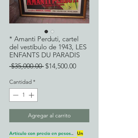
* Amanti Perduti, cartel
del vestíbulo de 1943, LES
ENFANTS DU PARADIS
Precio
Precio
 $35,000.00 
$14,500.00
de
Cantidad
*
oferta
Agregar al carrito
Artículo con precio en pesos.
.
Un