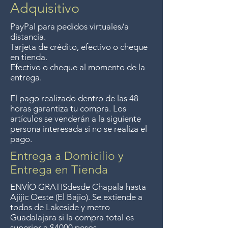
$4000 pesos. We accept returns
Adquisitivo
Género: Historia
up to 7 days after the sale
PayPal para pedidos virtuales/a
unless the items are sale priced,
Empresa: RUTA
distancia.
sorry, no returns on sale items.
Tarjeta de crédito, efectivo o cheque
en tienda.
Película repartida:
We previously delivered to
Efectivo o cheque al momento de la
Guadalajara for free but we no
entrega.
ARLETTY
longer offer that service.
JEAN LOUIS BARRAULT
El pago realizado dentro de las 48
Entrega gratis en toda la zona
PIERRE BRASSEUR
horas garantiza tu compra. Los
del Lago de Chapala por
MARÍA CASARES
artículos se venderán a la siguiente
compras de $4000 pesos.
MARCEL HERRANDO
persona interesada si no se realiza el
pago.
LUIS SALOU
Aceptamos devoluciones hasta
7 días después de la venta a
Entrega a Domicilio y
menos que los artículos tengan
Entrega en Tienda
un precio de oferta, lo
ENVÍO GRATIS
desde Chapala hasta
sentimos, no se aceptan
Ajijic Oeste (El Bajío). Se extiende a
todos
de Lakeside y metro
devoluciones de artículos en
Nacionalidad del cartel: Italia
Guadalajara si la compra total es
oferta. Anteriormente hacíamos
superior a $4000 pesos.