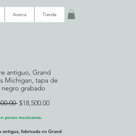
Acerca
Tienda
re antiguo, Grand
s Michigan, tapa de
o negro grabado
Precio
Precio
500.00 
$18,500.00
de
en pesos mexicanos.
oferta
antigua, fabricada en Grand