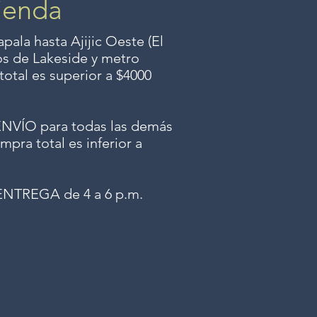
ienda
ala hasta Ajijic Oeste (El
dos
de Lakeside y metro
total es superior a $4000
ÍO para todas las demás
mpra total es inferior a
NTREGA de 4 a 6 p.m.