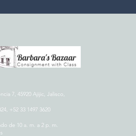
ia 7, 45920 Ajijic, Jalisco,
824, +52 33 1497 3620
do de 10 a. m. a 2 p. m.
es