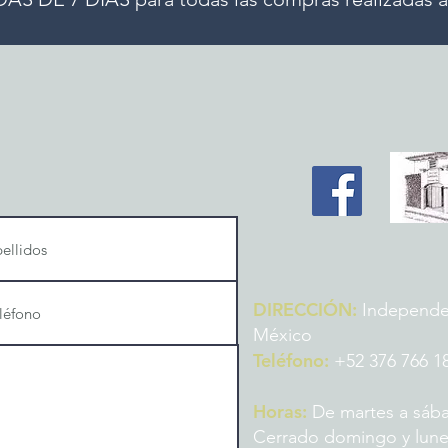
DIRECCIÓN:
Independenc
México
Teléfono:
+52 376 766 1
Horas:
De martes a sába
Cerrado domingo y lun