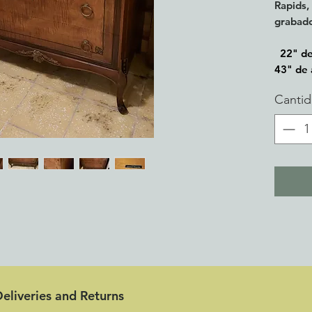
Rapids,
grabad
22" de 
43" de 
Canti
eliveries and Returns