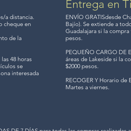
Entrega en T
s/a distancia.
ENVÍO GRATIS
desde Chap
o o cheque en
Bajío). Se extiende a to
Guadalajara si la compra 
to de la
pesos.
PEQUEÑO CARGO DE ENV
 las 48 horas
áreas de Lakeside si la co
ículos se
$2000 pesos.
sona interesada
RECOGER Y Horario de E
Martes a viernes.
 DE 7 DÍAS para todas las compras realizadas a