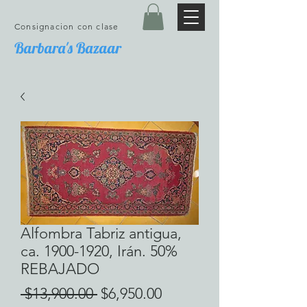
Consignacion con clase
Barbara's Bazaar
Alfombra Tabriz antigua,
ca. 1900-1920, Irán. 50%
REBAJADO
Precio
Precio
 $13,900.00 
$6,950.00