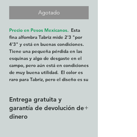
de
oferta
Agotado
Precio en Pesos Mexicanos.
Esta
fina alfombra Tabriz mide 2'3 "por
4'3" y está en buenas condiciones.
Tiene una pequeña pérdida en las
esquinas y algo de desgaste en el
campo, pero aún está en condiciones
de muy buena utilidad. El color es
raro para Tabriz, pero el diseño es su
típico cartucho con un medallón
central con zarcillos que cuelgan de
Entrega gratuita y
cada extremo del medallón. Los
garantía de devolución de
cambios en las tonalidades de rojo
en el campo central se denominan
dinero
"abrash" y se deben a varios lotes
de hilo utilizados en el momento del
Entrega gratuita en el
tejido (un signo de una alfombra más