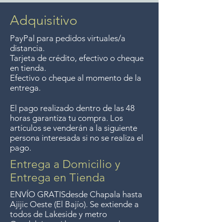
metropolitano zona de
vieja tejida en condiciones 'rústicas',
Guadalajara y Lago de
Adquisitivo
antes del control de calidad sobre el
Chapala. Satisfacción
tejido). procesos moribundos.
PayPal para pedidos virtuales/a
garantizada con una política de
distancia.
devolución de dinero de 7 días.
Tarjeta de crédito, efectivo o cheque
en tienda.
La conversión a pesos se
Efectivo o cheque al momento de la
realizará el día de la compra
entrega.
según el tipo de cambio del día.
El pago realizado dentro de las 48
horas garantiza tu compra. Los
artículos se venderán a la siguiente
persona interesada si no se realiza el
pago.
Entrega a Domicilio y
Entrega en Tienda
ENVÍO GRATIS
desde Chapala hasta
Ajijic Oeste (El Bajío). Se extiende a
todos
de Lakeside y metro