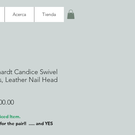
Acerca
Tienda
ardt Candice Swivel
s, Leather Nail Head
Precio
00.00
iced Item.
 for the pair!! ..... and YES