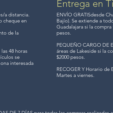
Entrega en T
s/a distancia.
ENVÍO GRATIS
desde Chap
o o cheque en
Bajío). Se extiende a to
Guadalajara si la compra 
to de la
pesos.
PEQUEÑO CARGO DE ENV
 las 48 horas
áreas de Lakeside si la co
ículos se
$2000 pesos.
sona interesada
RECOGER Y Horario de E
Martes a viernes.
 DE 7 DÍAS para todas las compras realizadas a