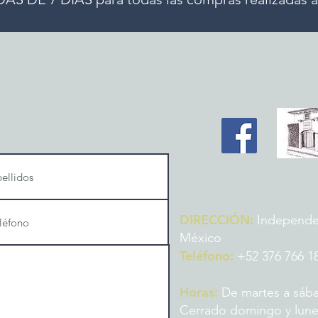
DIRECCIÓN:
Independenc
México
Teléfono:
+52 376 766 1
Horas:
De martes a sába
Cerrado domingo y lun