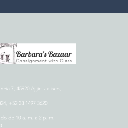
ia 7, 45920 Ajijic, Jalisco,
824, +52 33 1497 3620
do de 10 a. m. a 2 p. m.
es