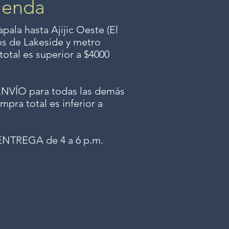
ienda
ala hasta Ajijic Oeste (El
dos
de Lakeside y metro
total es superior a $4000
ÍO para todas las demás
mpra total es inferior a
NTREGA de 4 a 6 p.m.