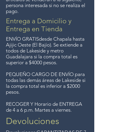
del Lago de Chapala por
persona interesada si no se realiza el
pago.
compras de $4000 pesos.
Aceptamos devoluciones hasta
Entrega a Domicilio y
7 días después de la venta a
Entrega en Tienda
menos que los artículos tengan
ENVÍO GRATIS
desde Chapala hasta
un precio de oferta, lo
Ajijic Oeste (El Bajío). Se extiende a
todos
de Lakeside y metro
sentimos, no se aceptan
Guadalajara si la compra total es
devoluciones de artículos en
superior a $4000 pesos.
oferta. Anteriormente hacíamos
PEQUEÑO CARGO DE ENVÍO para
envíos gratis a Guadalajara pero
todas las demás áreas de Lakeside si
ya no ofrecemos ese servicio.
la compra total es inferior a $2000
pesos.
RECOGER Y Horario de ENTREGA
de 4 a 6 p.m. Martes a viernes.
Devoluciones