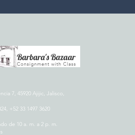
ia 7, 45920 Ajijic, Jalisco,
824, +52 33 1497 3620
do de 10 a. m. a 2 p. m.
es