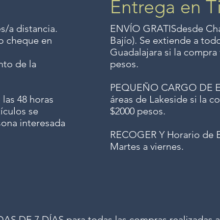
Entrega en T
s/a distancia.
ENVÍO GRATIS
desde Chap
o o cheque en
Bajío). Se extiende a to
Guadalajara si la compra 
to de la
pesos.
PEQUEÑO CARGO DE ENV
 las 48 horas
áreas de Lakeside si la co
ículos se
$2000 pesos.
sona interesada
RECOGER Y Horario de E
Martes a viernes.
 DE 7 DÍAS para todas las compras realizadas a