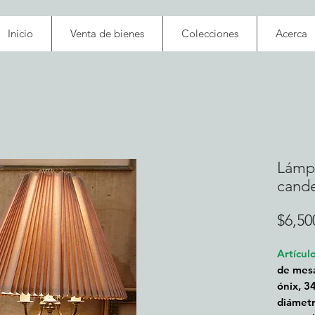
Inicio
Venta de bienes
Colecciones
Acerca
Lámp
cande
$6,50
Artícul
de mesa
ónix, 3
diámet