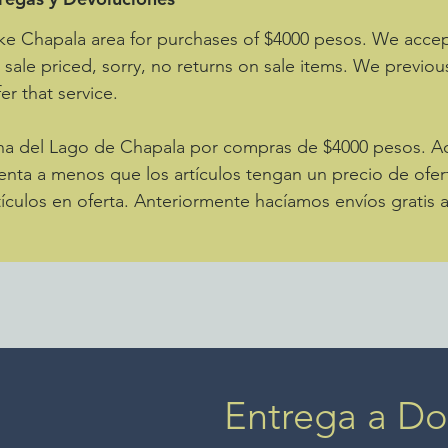
ke Chapala area for purchases of $4000 pesos. We accept
e sale priced, sorry, no returns on sale items. We previou
er that service.
zona del Lago de Chapala por compras de $4000 pesos. 
enta a menos que los artículos tengan un precio de ofer
ículos en oferta. Anteriormente hacíamos envíos gratis 
Entrega a Dom