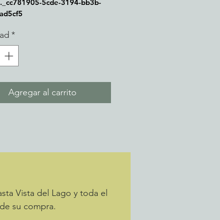
l._cc781905-5cde-3194-bb3b-
ad5cf5
dad
*
Agregar al carrito
sta Vista del Lago y toda el
 de su compra.