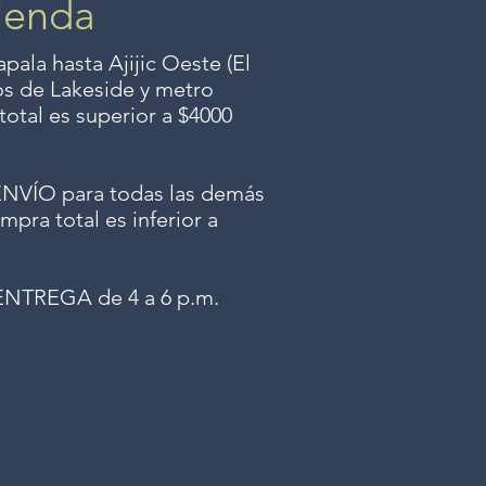
ienda
ala hasta Ajijic Oeste (El
dos
de Lakeside y metro
total es superior a $4000
ÍO para todas las demás
mpra total es inferior a
NTREGA de 4 a 6 p.m.