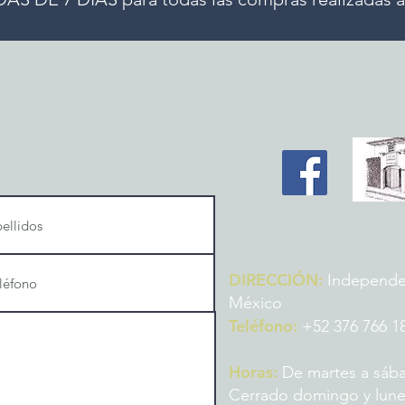
DIRECCIÓN:
Independenc
México
Teléfono:
+52 376 766 1
Horas:
De martes a sába
Cerrado domingo y lun