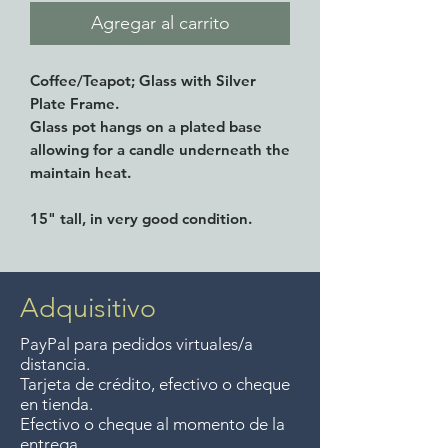
Agregar al carrito
Coffee/Teapot; Glass with Silver
Plate Frame.
Glass pot hangs on a plated base
allowing for a candle underneath the
maintain heat.
15" tall, in very good condition.
Adquisitivo
PayPal para pedidos virtuales/a
distancia.
Tarjeta de crédito, efectivo o cheque
en tienda.
Efectivo o cheque al momento de la
entrega.