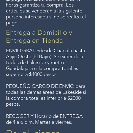
horas garantiza tu compra. Los
Entrega gratis en toda la zona
artículos se venderán a la siguiente
del Lago de Chapala por
persona interesada si no se realiza el
pago.
compras de $4000 pesos.
Aceptamos devoluciones hasta
Entrega a Domicilio y
7 días después de la venta a
Entrega en Tienda
menos que los artículos tengan
ENVÍO GRATIS
desde Chapala hasta
un precio de oferta, lo
Ajijic Oeste (El Bajío). Se extiende a
todos
de Lakeside y metro
sentimos, no se aceptan
Guadalajara si la compra total es
devoluciones de artículos en
superior a $4000 pesos.
oferta. Anteriormente hacíamos
PEQUEÑO CARGO DE ENVÍO para
envíos gratis a Guadalajara pero
todas las demás áreas de Lakeside si
ya no ofrecemos ese servicio.
la compra total es inferior a $2000
pesos.
RECOGER Y Horario de ENTREGA
de 4 a 6 p.m. Martes a viernes.