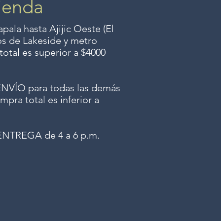
ienda
ala hasta Ajijic Oeste (El
dos
de Lakeside y metro
total es superior a $4000
ÍO para todas las demás
mpra total es inferior a
NTREGA de 4 a 6 p.m.