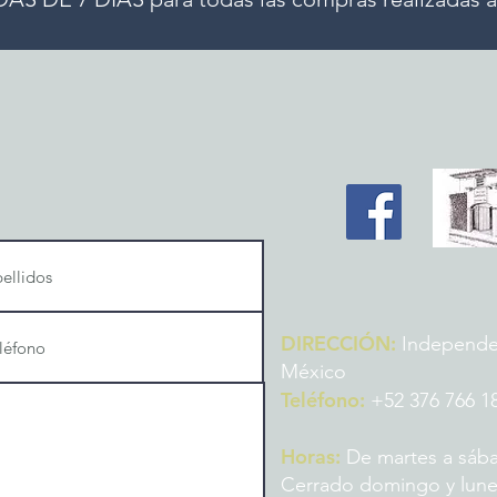
DIRECCIÓN:
Independenc
México
Teléfono:
+52 376 766 1
Horas:
De martes a sába
Cerrado domingo y lun