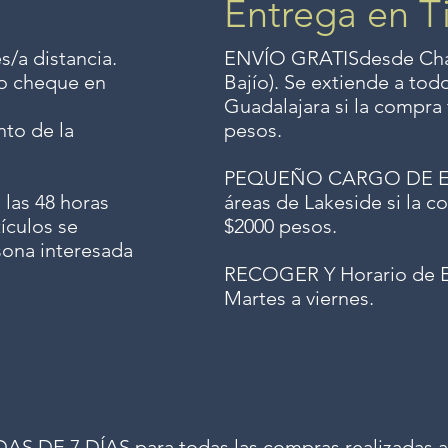
Entrega en T
s/a distancia.
ENVÍO GRATIS
desde Chap
o o cheque en
Bajío). Se extiende a to
Guadalajara si la compra 
to de la
pesos.
PEQUEÑO CARGO DE ENV
 las 48 horas
áreas de Lakeside si la co
ículos se
$2000 pesos.
sona interesada
RECOGER Y Horario de E
Martes a viernes.
 DE 7 DÍAS para todas las compras realizadas a