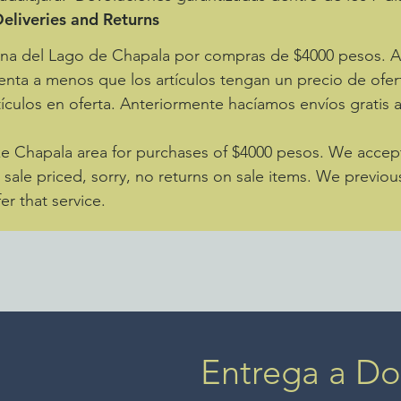
eliveries and Returns
zona del Lago de Chapala por compras de $4000 pesos.
enta a menos que los artículos tengan un precio de ofer
ículos en oferta. Anteriormente hacíamos envíos gratis 
ke Chapala area for purchases of $4000 pesos. We accept 
e sale priced, sorry, no returns on sale items. We previou
er that service.
Entrega a Dom