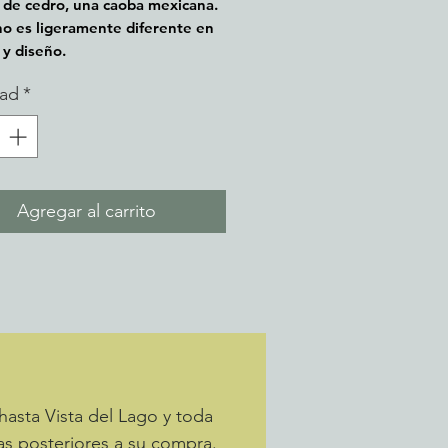
de cedro, una caoba mexicana.
o es ligeramente diferente en
y diseño.
dad
*
Agregar al carrito
hasta Vista del Lago y toda
as posteriores a su compra.