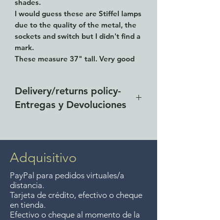
shades.
I would guess these are Stiffel lamps
due to the quality of the metal, the
sockets and switch but I didn't find a
mark.
These measure 37" tall. Very good
condition!
Delivery/returns policy-
Entregas y Devoluciones
Free delivery around the Lake
Chapala area for purchases of
$4000 pesos. We accept returns
Adquisitivo
up to 7 days after the sale
PayPal para pedidos virtuales/a
unless the items are sale priced,
distancia.
sorry, no returns on sale items.
Tarjeta de crédito, efectivo o cheque
en tienda.
We previously delivered to
Efectivo o cheque al momento de la
Guadalajara for free but we no