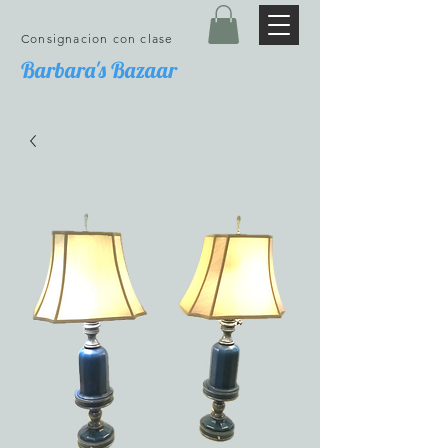
Consignacion con clase
Barbara's Bazaar