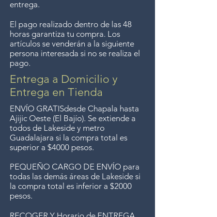
entrega.
longer offer that service.
El pago realizado dentro de las 48
horas garantiza tu compra. Los
Entrega gratis en toda la zona
artículos se venderán a la siguiente
del Lago de Chapala por
persona interesada si no se realiza el
pago.
compras de $4000 pesos.
Aceptamos devoluciones hasta
Entrega a Domicilio y
7 días después de la venta a
Entrega en Tienda
menos que los artículos tengan
ENVÍO GRATIS
desde Chapala hasta
un precio de oferta, lo
Ajijic Oeste (El Bajío). Se extiende a
todos
de Lakeside y metro
sentimos, no se aceptan
Guadalajara si la compra total es
devoluciones de artículos en
superior a $4000 pesos.
oferta. Anteriormente hacíamos
PEQUEÑO CARGO DE ENVÍO para
envíos gratis a Guadalajara pero
todas las demás áreas de Lakeside si
ya no ofrecemos ese servicio.
la compra total es inferior a $2000
pesos.
RECOGER Y Horario de ENTREGA