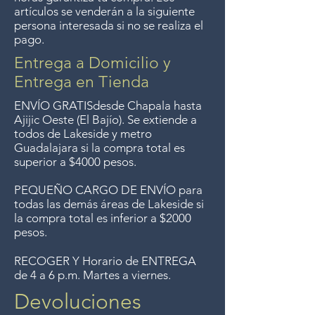
envíos gratis a Guadalajara pero
principalmente serigrafías*. Los
artículos se venderán a la siguiente
ya no ofrecemos ese servicio.
trabajos en otros medios son raros.
persona interesada si no se realiza el
pago.
Free delivery around the Lake
Sus temas fueron paisajes
(principalmente bosques), figuras
Chapala area for purchases of
Entrega a Domicilio y
(principalmente mujeres), retratos
$4000 pesos. We accept returns
Entrega en Tienda
(principalmente mujeres), desnudos
up to 7 days after the sale
ENVÍO GRATIS
(siempre mujeres) y naturalezas
desde Chapala hasta
unless the items are sale priced,
Ajijic Oeste (El Bajío). Se extiende a
muertas. Sus estilos fueron el
todos
de Lakeside y metro
sorry, no returns on sale items.
expresionismo* y el fauvismo*. Su
Guadalajara si la compra total es
trabajo con sus distintas formas
We previously delivered to
superior a $4000 pesos.
simples, paleta limitada, colores
Guadalajara for free but we no
pastel, formas distorsionadas y
PEQUEÑO CARGO DE ENVÍO para
longer offer that service.
temas recurrentes es fácil de
todas las demás áreas de Lakeside si
la compra total es inferior a $2000
reconocer. Los numerosos ejemplos
pesos.
de AskART Image son buenos
ejemplos de su gama.
RECOGER Y Horario de ENTREGA
de 4 a 6 p.m. Martes a viernes.
Cita: "No son árboles. No son
Devoluciones
árboles en absoluto. Son sólo