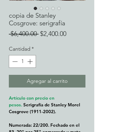
copia de Stanley
Cosgrove: serigrafía
Precio
Precio
 $6,400.00 
$2,400.00
de
Cantidad
*
oferta
Agregar al carrito
Artículo con precio en
pesos.
Serigrafía de Stanley Morel
Cosgrove (1911-2002).
Numerada: 22/200. Fechado en el
83. 20" por 25" enmarcado y mate.