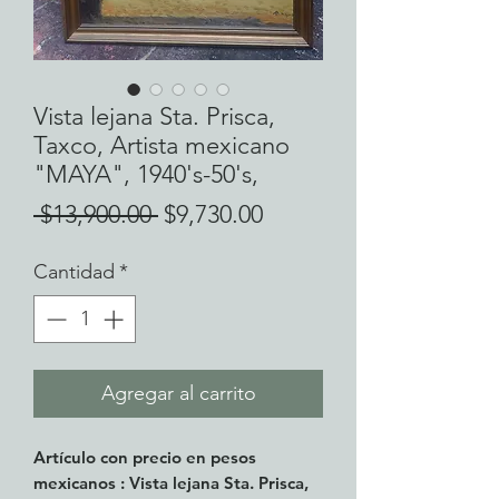
Vista lejana Sta. Prisca,
Taxco, Artista mexicano
"MAYA", 1940's-50's,
Precio
Precio
 $13,900.00 
$9,730.00
de
Cantidad
*
oferta
Agregar al carrito
Artículo con precio en pesos
mexicanos :
Vista lejana Sta. Prisca,