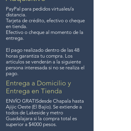
dentro de los 7 días posteriores
more. We accept returns up to
piezas firmadas por MAYA. Tenemos
a su compra.
PayPal para pedidos virtuales/a
7 days after the sale unless the
varios listados en nuestra página
distancia.
items are sale priced, sorry, no
web con solo "MAYA" y uno con R.
Tarjeta de crédito, efectivo o cheque
en tienda.
MAYA .
returns on sale items. We
Este mide 22 "por 28" en un
Efectivo o cheque al momento de la
marco mexicano tallado muy bonito.
previously delivered to
entrega.
Guadalajara for free but we no
El pago realizado dentro de las 48
longer offer that service.
horas garantiza tu compra. Los
artículos se venderán a la siguiente
Entrega gratis en toda la zona
persona interesada si no se realiza el
pago.
del Lago de Chapala por
compras mayor de $4000
Entrega a Domicilio y
pesos. Aceptamos
Entrega en Tienda
devoluciones hasta 7 días
ENVÍO GRATIS
desde Chapala hasta
después de la venta a menos
Ajijic Oeste (El Bajío). Se extiende a
todos
de Lakeside y metro
que los artículos tengan un
Guadalajara si la compra total es
precio de oferta, lo sentimos,
superior a $4000 pesos.
no aceptamos devoluciones de