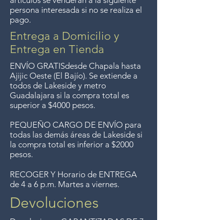
artículos se venderán a la siguiente
Entrega gratis en toda la zona
persona interesada si no se realiza el
pago.
del Lago de Chapala por
compras mayor de $4000
Entrega a Domicilio y
pesos. Aceptamos
Entrega en Tienda
devoluciones hasta 7 días
ENVÍO GRATIS
desde Chapala hasta
después de la venta a menos
Ajijic Oeste (El Bajío). Se extiende a
todos
de Lakeside y metro
que los artículos tengan un
Guadalajara si la compra total es
precio de oferta, lo sentimos,
superior a $4000 pesos.
no aceptamos devoluciones de
PEQUEÑO CARGO DE ENVÍO para
artículos en oferta.
todas las demás áreas de Lakeside si
Anteriormente hacíamos envíos
la compra total es inferior a $2000
gratis a Guadalajara pero ya no
pesos.
ofrecemos ese servicio.
RECOGER Y Horario de ENTREGA
de 4 a 6 p.m. Martes a viernes.
Devoluciones