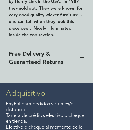
by Henry Link in the USA, In 1987
they sold out. They were known for
very good quality wicker furniture...
one can tell when they look this
piece over. Nicely illluminated
inside the top section.
79" high, 49" wide and 17" deep.
Free Delivery &
Very good condition.
Guaranteed Returns
We deliver for free to all
Lakeside (From Vista del Lago
to El Chante) for all combined
Adquisitivo
purchases over $4000 pesos.
PayPal para pedidos virtuales/a
For all other areas at the
distancia.
Lakeside there is a small charge
Tarjeta de crédito, efectivo o cheque
en tienda.
if your total purchase is under
Efectivo o cheque al momento de la
$4000 pesos.