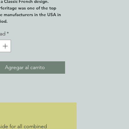
n a Classic French design.
Heritage was one of the top
re manufacturers in the USA in
riod.
l, 34" wide and 19" deep.
dad
*
Agregar al carrito
eside for all combined