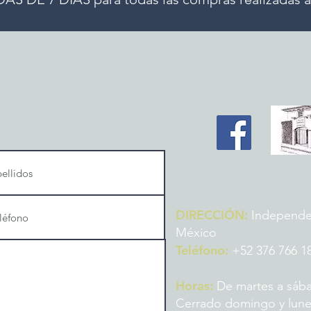
DIRECCIÓN:
Independenc
México
Teléfono:
+52 376 766 1
Horas:
De martes a sába
Cerrado domingo y lun