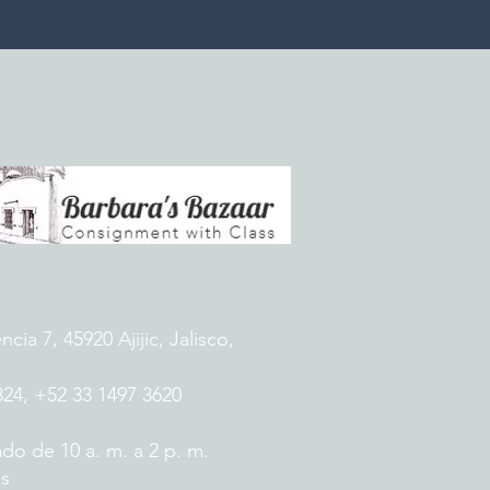
ia 7, 45920 Ajijic, Jalisco,
824, +52 33 1497 3620
do de 10 a. m. a 2 p. m.
es