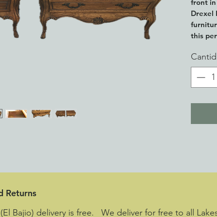
front i
Drexel 
furnitu
this pe
21" tal
Canti
d Returns
El Bajio) delivery is free. We deliver for free to all Lak