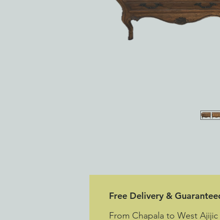
Free Delivery & Guarantee
From Chapala to West Ajijic (