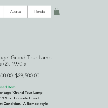
Acerca
Tienda
tage´ Grand Tour Lamp
 (2), 1970's
Precio
Precio
500.00 
$28,500.00
de
iced Item
oferta
Heritage´ Grand Tour Lamp
 1970's. Comode Chest.
nt Condition. A Bombe style