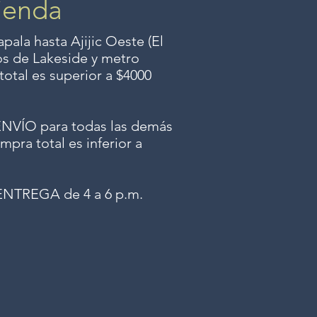
ienda
ala hasta Ajijic Oeste (El
dos
de Lakeside y metro
total es superior a $4000
ÍO para todas las demás
mpra total es inferior a
NTREGA de 4 a 6 p.m.