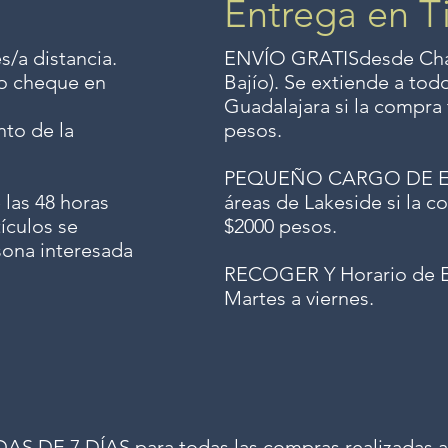
Entrega en T
s/a distancia.
ENVÍO GRATIS
desde Chap
o o cheque en
Bajío). Se extiende a to
Guadalajara si la compra 
to de la
pesos.
PEQUEÑO CARGO DE ENV
 las 48 horas
áreas de Lakeside si la co
ículos se
$2000 pesos.
sona interesada
RECOGER Y Horario de E
Martes a viernes.
 DE 7 DÍAS para todas las compras realizadas a