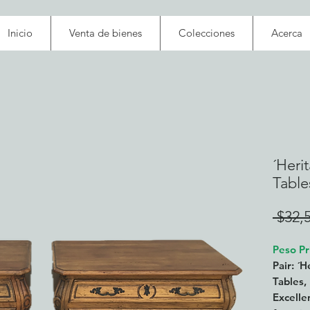
Inicio
Venta de bienes
Colecciones
Acerca
´Heri
Tables
 $32,
Peso Pr
Pair: ´
Tables,
Excelle