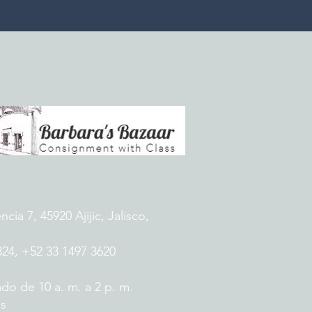
ia 7, 45920 Ajijic, Jalisco,
824, +52 33 1497 3620
do de 10 a. m. a 2 p. m.
es