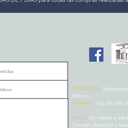
DIRECCIÓN:
Independenc
México
Teléfono:
+52 376 766 1
Horas:
De martes a sába
Cerrado domingo y lun