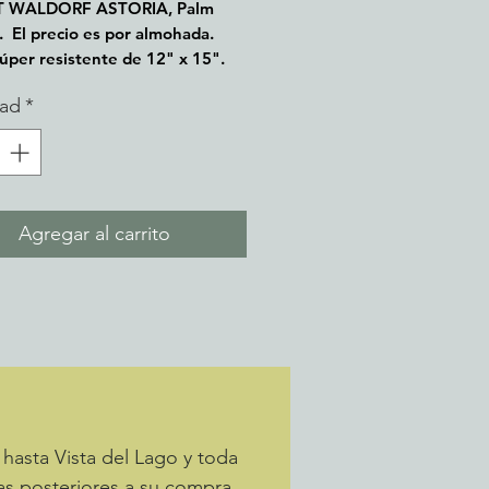
 WALDORF ASTORIA, Palm
. El precio es por almohada.
súper resistente de 12" x 15".
dad
*
Agregar al carrito
hasta Vista del Lago y toda
as posteriores a su compra.