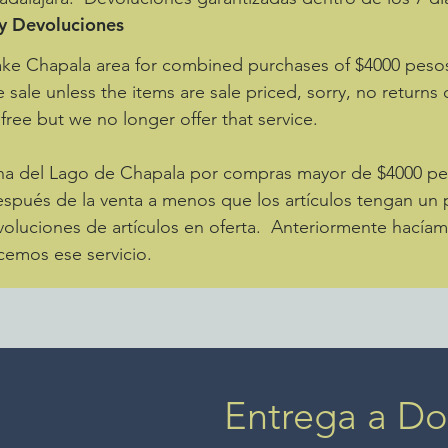
 y Devoluciones
ake Chapala area for combined purchases of $4000 pes
e sale unless the items are sale priced, sorry, no returns
 free but we no longer offer that service.
zona del Lago de Chapala por compras mayor de $4000 
spués de la venta a menos que los artículos tengan un p
luciones de artículos en oferta. Anteriormente hacíamo
cemos ese servicio.
Entrega a Dom