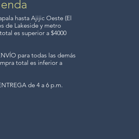
ienda
ala hasta Ajijic Oeste (El
dos
de Lakeside y metro
total es superior a $4000
ÍO para todas las demás
mpra total es inferior a
NTREGA de 4 a 6 p.m.