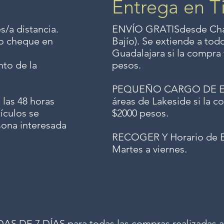
Entrega en T
s/a distancia.
ENVÍO GRATIS
desde Chap
o o cheque en
Bajío). Se extiende a to
Guadalajara si la compra 
to de la
pesos.
PEQUEÑO CARGO DE ENV
 las 48 horas
áreas de Lakeside si la co
ículos se
$2000 pesos.
sona interesada
RECOGER Y Horario de E
Martes a viernes.
 DE 7 DÍAS para todas las compras realizadas a