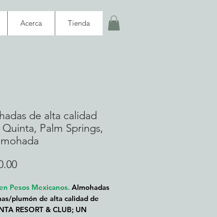
Acerca
Tienda
adas de alta calidad
 Quinta, Palm Springs,
almohada
Precio
0.00
 en Pesos Mexicanos.
Almohadas
as/plumón de alta calidad de
NTA RESORT & CLUB; UN