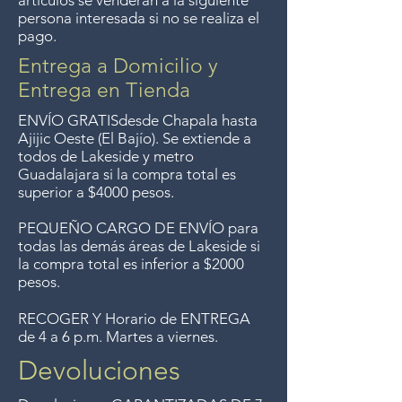
artículos se venderán a la siguiente
del Lago de Chapala por
persona interesada si no se realiza el
pago.
compras de $4000 pesos.
Aceptamos devoluciones hasta
Entrega a Domicilio y
7 días después de la venta a
Entrega en Tienda
menos que los artículos tengan
ENVÍO GRATIS
desde Chapala hasta
un precio de oferta, lo
Ajijic Oeste (El Bajío). Se extiende a
todos
de Lakeside y metro
sentimos, no se aceptan
Guadalajara si la compra total es
devoluciones de artículos en
superior a $4000 pesos.
oferta. Anteriormente hacíamos
PEQUEÑO CARGO DE ENVÍO para
envíos gratis a Guadalajara pero
todas las demás áreas de Lakeside si
ya no ofrecemos ese servicio.
la compra total es inferior a $2000
pesos.
RECOGER Y Horario de ENTREGA
de 4 a 6 p.m. Martes a viernes.
Devoluciones