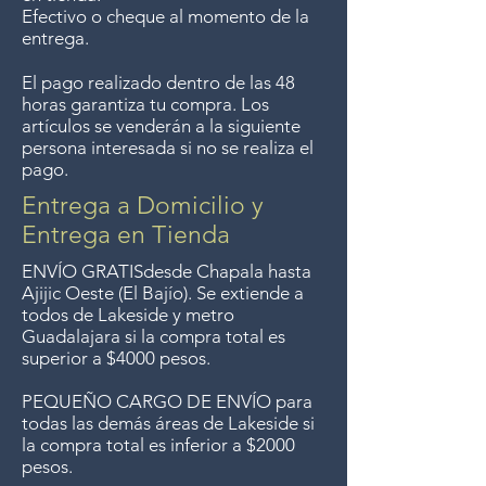
Efectivo o cheque al momento de la
Guadalajara for free but we no
entrega.
longer offer that service.
El pago realizado dentro de las 48
horas garantiza tu compra. Los
Entrega gratis en toda la zona
artículos se venderán a la siguiente
del Lago de Chapala por
persona interesada si no se realiza el
pago.
compras de $4000 pesos.
Aceptamos devoluciones hasta
Entrega a Domicilio y
7 días después de la venta a
Entrega en Tienda
menos que los artículos tengan
ENVÍO GRATIS
desde Chapala hasta
un precio de oferta, lo
Ajijic Oeste (El Bajío). Se extiende a
todos
de Lakeside y metro
sentimos, no se aceptan
Guadalajara si la compra total es
devoluciones de artículos en
superior a $4000 pesos.
oferta. Anteriormente hacíamos
PEQUEÑO CARGO DE ENVÍO para
envíos gratis a Guadalajara pero
todas las demás áreas de Lakeside si
ya no ofrecemos ese servicio.
la compra total es inferior a $2000
pesos.