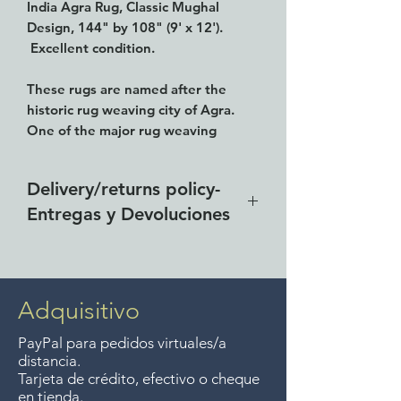
India Agra Rug, Classic Mughal
Design, 144" by 108" (9' x 12').
Excellent condition.
These rugs are named after the
historic rug weaving city of Agra.
One of the major rug weaving
centers in India during the Mughal
period of the 15th-16th Centuries.
Delivery/returns policy-
Woven in India in a classic Mughal
Entregas y Devoluciones
design.
Free delivery around the Lake
Chapala area for purchases of
$4000 pesos. We accept returns
Adquisitivo
up to 7 days after the sale
PayPal para pedidos virtuales/a
unless the items are sale priced,
distancia.
sorry, no returns on sale items.
Tarjeta de crédito, efectivo o cheque
en tienda.
We previously delivered to