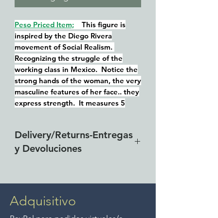
Peso Priced Item;
This figure is
inspired by the Diego Rivera
movement of Social Realism.
Recognizing the struggle of the
working class in Mexico. Notice the
strong hands of the woman, the very
masculine features of her face.. they
express strength. It measures 5
1/2" tall.
Signed, J. L. Hernandez 1930's-40's
Delivery/Returns-Entregas
period.
y Devoluciones
Carved Mahogany wood (it is called
cedro in Mexico).
Free delivery around the Lake
Chapala area for combined
purchases of $4000 pesos or
Adquisitivo
more. We accept returns up to