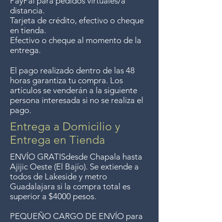
PayPal para pedidos virtuales/a
7 days after the sale unless the
distancia.
items are sale priced, sorry, no
Tarjeta de crédito, efectivo o cheque
en tienda.
returns on sale items. We
Efectivo o cheque al momento de la
previously delivered to
entrega.
Guadalajara for free but we no
El pago realizado dentro de las 48
longer offer that service.
horas garantiza tu compra. Los
artículos se venderán a la siguiente
Entrega gratis en toda la zona
persona interesada si no se realiza el
pago.
del Lago de Chapala por
compras mayor de $4000
Entrega a Domicilio y
pesos. Aceptamos
Entrega en Tienda
devoluciones hasta 7 días
ENVÍO GRATIS
desde Chapala hasta
después de la venta a menos
Ajijic Oeste (El Bajío). Se extiende a
todos
de Lakeside y metro
que los artículos tengan un
Guadalajara si la compra total es
precio de oferta, lo sentimos,
superior a $4000 pesos.
no aceptamos devoluciones de
PEQUEÑO CARGO DE ENVÍO para
artículos en oferta.