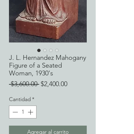
J. L. Hernandez Mahogany
Figure of a Seated
Woman, 1930's
Precio
Precio
 $3,600.00 
$2,400.00
de
Cantidad
*
oferta
Agregar al carrito