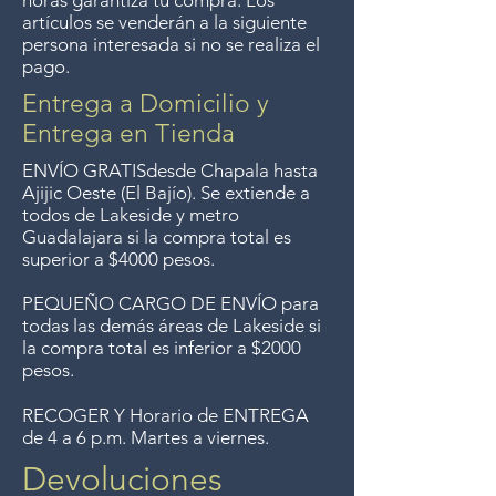
todas las compras realizadas en
horas garantiza tu compra. Los
artículos se venderán a la siguiente
línea.
Entrega gratis en toda la zona
persona interesada si no se realiza el
pago.
del Lago de Chapala por
compras mayor de $4000
Entrega a Domicilio y
pesos. Aceptamos
Entrega en Tienda
devoluciones hasta 7 días
ENVÍO GRATIS
desde Chapala hasta
después de la venta a menos
Ajijic Oeste (El Bajío). Se extiende a
todos
de Lakeside y metro
que los artículos tengan un
Guadalajara si la compra total es
precio de oferta, lo sentimos,
superior a $4000 pesos.
no aceptamos devoluciones de
PEQUEÑO CARGO DE ENVÍO para
artículos en oferta.
todas las demás áreas de Lakeside si
Anteriormente hacíamos envíos
la compra total es inferior a $2000
gratis a Guadalajara pero ya no
pesos.
ofrecemos ese servicio.
RECOGER Y Horario de ENTREGA
de 4 a 6 p.m. Martes a viernes.
Devoluciones