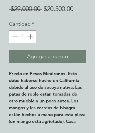
Precio
Precio
 $29,000.00 
$20,300.00
de
Cantidad
*
oferta
Agregar al carrito
Precio en Pesos Mexicanos.
Esto
debe haberse hecho en California
debido al uso de secoya nativa. Las
patas de roble están tomadas de
otro mueble y un poco antes. Los
mangos y las correas de bisagra
están hechos a mano para esta pieza
(un mango está agrietado). Casa
hecha por algún artesano ... pero