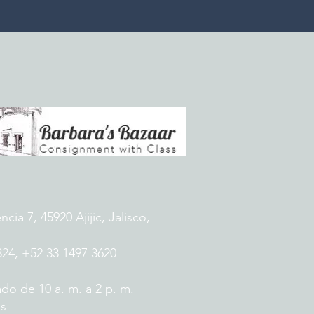
ia 7, 45920 Ajijic, Jalisco,
824, +52 33 1497 3620
do de 10 a. m. a 2 p. m.
es