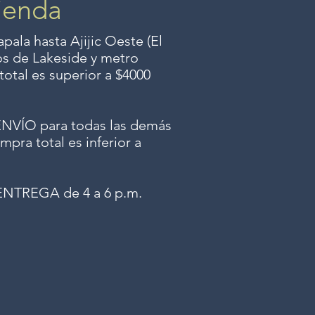
ienda
ala hasta Ajijic Oeste (El
dos
de Lakeside y metro
total es superior a $4000
ÍO para todas las demás
mpra total es inferior a
NTREGA de 4 a 6 p.m.