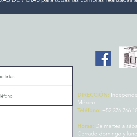
DIRECCIÓN:
Independenc
México
Teléfono:
+52 376 766 1
Horas:
De martes a sába
Cerrado domingo y lun