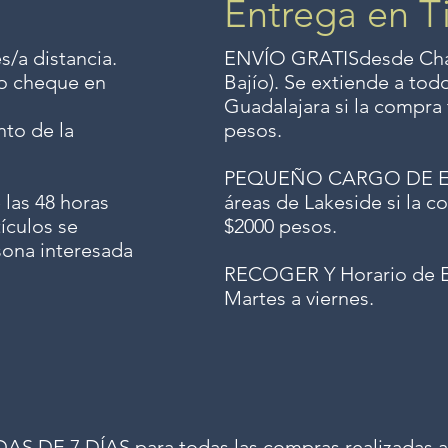
Entrega en T
s/a distancia.
ENVÍO GRATIS
desde Chap
o o cheque en
Bajío). Se extiende a to
Guadalajara si la compra 
to de la
pesos.
PEQUEÑO CARGO DE ENV
 las 48 horas
áreas de Lakeside si la co
ículos se
$2000 pesos.
sona interesada
RECOGER Y Horario de E
Martes a viernes.
 DE 7 DÍAS para todas las compras realizadas a