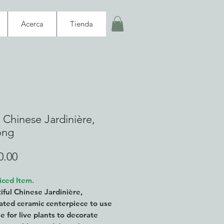
Acerca
Tienda
 Chinese Jardinière,
ong
Precio
0.00
iced Item.
iful Chinese Jardinière,
ated ceramic centerpiece to use
se for live plants to decorate