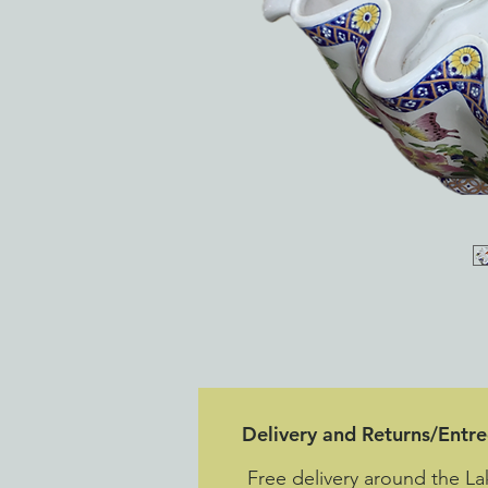
Delivery and Returns/Entr
Free delivery around the La