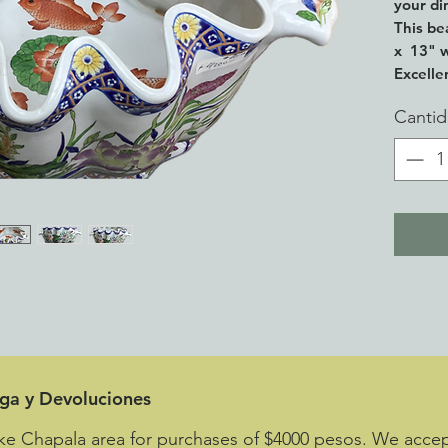
your di
This be
x 13" w
Excelle
Canti
Wikiped
word, f
"garden
decorat
recepta
or a st
plants 
usually
ega y Devoluciones
ke Chapala area for purchases of $4000 pesos. We accept