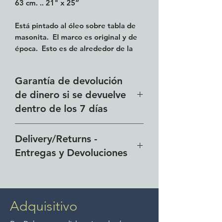
63 cm. .. 21" x 25”
Está pintado al óleo sobre tabla de
masonita. El marco es original y de
época. Esto es de alrededor de la
década de 1960 por su estilo y
técnicas de encuadre. Entrega
Garantía de devolución
gratuita desde el Lago de Chapala al
de dinero si se devuelve
área metropolitana de GDL.
dentro de los 7 días
Delivery/Returns -
Entregas y Devoluciones
Free delivery around the Lake
Chapala area for combined
purchases of $4000 pesos or
Adquisitivo
more. We accept returns up to