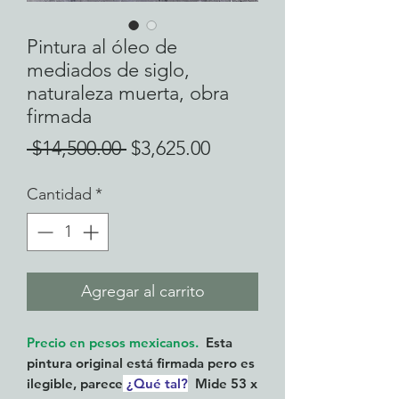
Pintura al óleo de
mediados de siglo,
naturaleza muerta, obra
firmada
Precio
Precio
 $14,500.00 
$3,625.00
de
Cantidad
*
oferta
Agregar al carrito
Precio en pesos mexicanos
.
Esta
pintura original está firmada pero es
ilegible, parece
¿Qué tal?
Mide 53 x