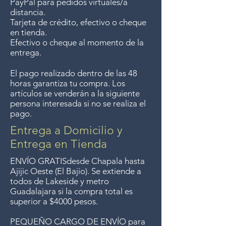
PayPal para pedidos virtuales/a
7 days after the sale
unless
the
distancia.
items are sale priced. Sorry, no
Tarjeta de crédito, efectivo o cheque
en tienda.
returns on sale items.
Efectivo o cheque al momento de la
entrega.
We previously delivered to
El pago realizado dentro de las 48
Guadalajara for free but we no
horas garantiza tu compra. Los
longer offer that service.
artículos se venderán a la siguiente
persona interesada si no se realiza el
pago.
Entrega gratis en toda la zona
del Lago de Chapala por
Entrega a Domicilio y
compras mayor de $4000
Entrega en Tienda
pesos. Aceptamos
ENVÍO GRATIS
desde Chapala hasta
devoluciones hasta 7 días
Ajijic Oeste (El Bajío). Se extiende a
todos
de Lakeside y metro
después de la venta
a menos
Guadalajara si la compra total es
que los artículos tengan un
superior a $4000 pesos.
precio de oferta,
lo sentimos,
PEQUEÑO CARGO DE ENVÍO para
no se aceptan devoluciones de