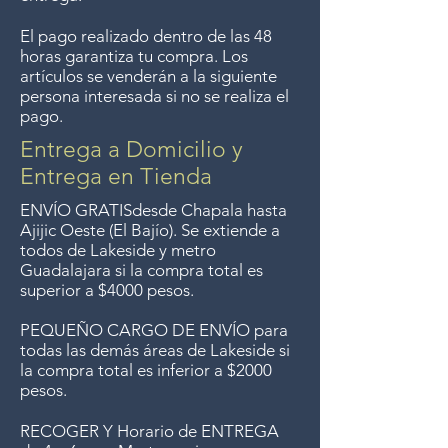
longer offer that service.
El pago realizado dentro de las 48
Entrega gratis en toda la zona
horas garantiza tu compra. Los
del Lago de Chapala por
artículos se venderán a la siguiente
compras de $4000 pesos.
persona interesada si no se realiza el
pago.
Aceptamos devoluciones hasta
7 días después de la venta a
Entrega a Domicilio y
menos que los artículos tengan
Entrega en Tienda
un precio de oferta, lo
ENVÍO GRATIS
desde Chapala hasta
sentimos, no se aceptan
Ajijic Oeste (El Bajío). Se extiende a
todos
de Lakeside y metro
devoluciones de artículos en
Guadalajara si la compra total es
oferta. Anteriormente hacíamos
superior a $4000 pesos.
envíos gratis a Guadalajara pero
PEQUEÑO CARGO DE ENVÍO para
ya no ofrecemos ese servicio.
todas las demás áreas de Lakeside si
la compra total es inferior a $2000
pesos.
RECOGER Y Horario de ENTREGA