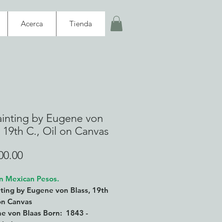
Acerca
Tienda
ainting by Eugene von
, 19th C., Oil on Canvas
Precio
00.00
in Mexican Pesos.
nting by Eugene von Blass, 19th
 on Canvas
 von Blaas Born: 1843 -