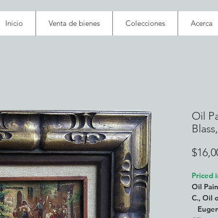
Inicio
Venta de bienes
Colecciones
Acerca
Oil P
Blass
$16,0
Priced 
Oil Pai
C., Oil
Eugene