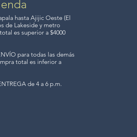
ienda
ala hasta Ajijic Oeste (El
dos
de Lakeside y metro
total es superior a $4000
ÍO para todas las demás
mpra total es inferior a
NTREGA de 4 a 6 p.m.