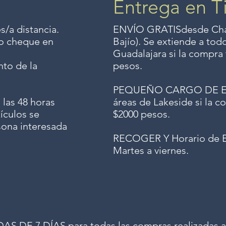
Entrega en T
s/a distancia.
ENVÍO GRATIS
desde Chap
o o cheque en
Bajío). Se extiende a to
Guadalajara si la compra 
to de la
pesos.
PEQUEÑO CARGO DE ENV
 las 48 horas
áreas de Lakeside si la co
ículos se
$2000 pesos.
sona interesada
RECOGER Y Horario de E
Martes a viernes.
 DE 7 DÍAS para todas las compras realizadas a