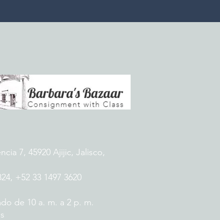
ia 7, 45920 Ajijic, Jalisco,
824, +52 33 1497 3620
do de 10 a. m. a 2 p. m.
es