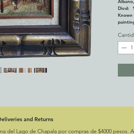
Albano,
Died: 1
Known f
paintin
Name va
Canti
de Blaa
Blaas, 
18" x 1
contem
eliveries and Returns
zona del Lago de Chapala por compras de $4000 pesos.