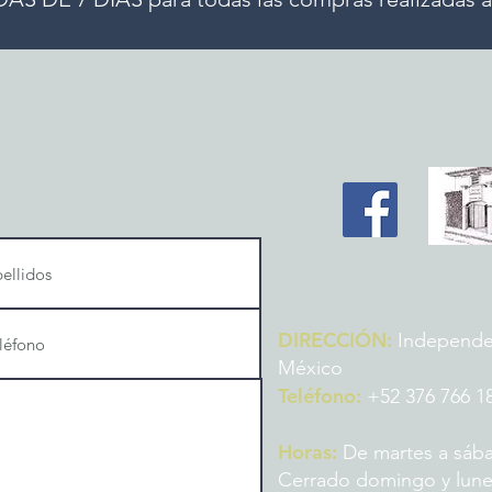
DIRECCIÓN:
Independenc
México
Teléfono:
+52 376 766 1
Horas:
De martes a sába
Cerrado domingo y lun