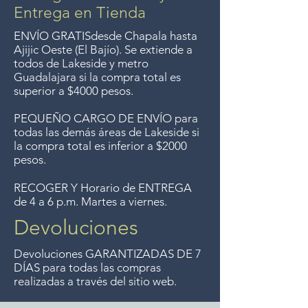
pesos. Aceptamos
Entrega en Tienda
devoluciones hasta 7 días
ENVÍO GRATIS
desde Chapala hasta
después de la venta a menos
Ajijic Oeste (El Bajío). Se extiende a
todos
de Lakeside y metro
que los artículos tengan un
Guadalajara si la compra total es
precio de oferta, lo sentimos,
superior a $4000 pesos.
no aceptamos devoluciones de
PEQUEÑO CARGO DE ENVÍO para
artículos en oferta.
todas las demás áreas de Lakeside si
Anteriormente hacíamos envíos
la compra total es inferior a $2000
gratis a Guadalajara pero ya no
pesos.
ofrecemos ese servicio.
RECOGER Y Horario de ENTREGA
de 4 a 6 p.m. Martes a viernes.
Devoluciones
Devoluciones GARANTIZADAS DE 7
DÍAS para todas las compras
realizadas a través del sitio web.