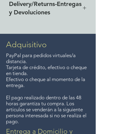
Delivery/Returns-Entregas
y Devoluciones
Free delivery around the Lake
Chapala area for combined
purchases of $4000 pesos or
Adquisitivo
more. We accept returns up to
PayPal para pedidos virtuales/a
7 days after the sale unless the
distancia.
items are sale priced, sorry, no
Tarjeta de crédito, efectivo o cheque
en tienda.
returns on sale items. We
Efectivo o cheque al momento de la
previously delivered to
entrega.
Guadalajara for free but we no
El pago realizado dentro de las 48
longer offer that service.
horas garantiza tu compra. Los
artículos se venderán a la siguiente
Entrega gratis en toda la zona
persona interesada si no se realiza el
pago.
del Lago de Chapala por
compras mayor de $4000
Entrega a Domicilio y