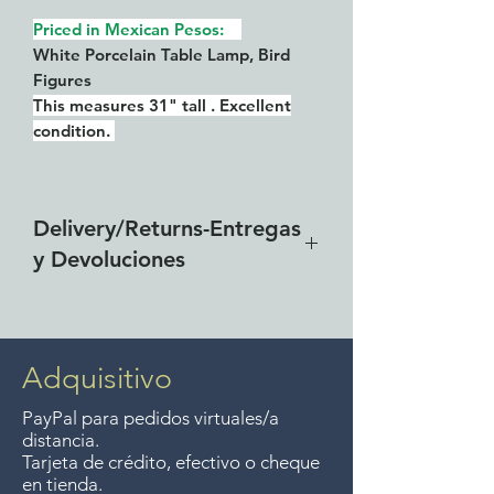
Priced in Mexican Pesos:
White Porcelain Table Lamp, Bird
Figures
This measures 31" tall . Excellent
condition.
Delivery/Returns-Entregas
y Devoluciones
Free delivery around the Lake
Chapala area for combined
purchases of $4000 pesos or
Adquisitivo
more. We accept returns up to
PayPal para pedidos virtuales/a
7 days after the sale unless the
distancia.
items are sale priced, sorry, no
Tarjeta de crédito, efectivo o cheque
en tienda.
returns on sale items. We