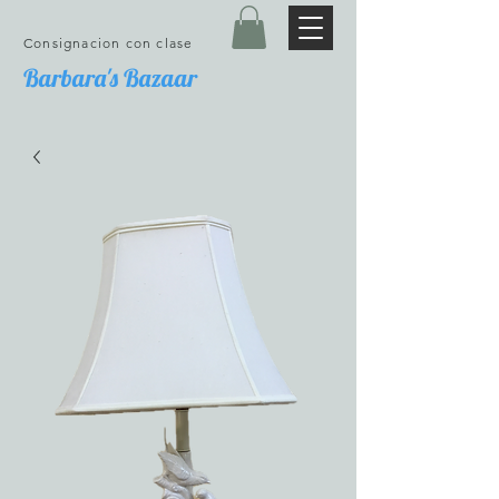
Consignacion con clase
Barbara's Bazaar