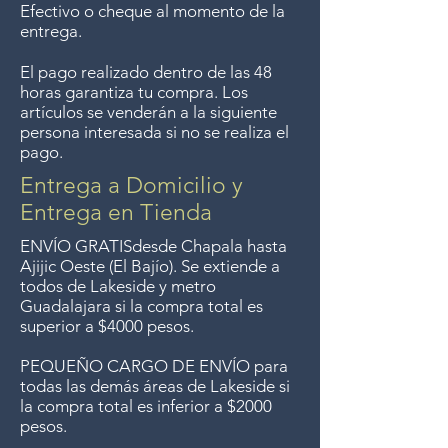
Efectivo o cheque al momento de la
previously delivered to
entrega.
Guadalajara for free but we no
El pago realizado dentro de las 48
longer offer that service.
horas garantiza tu compra. Los
artículos se venderán a la siguiente
Entrega gratis en toda la zona
persona interesada si no se realiza el
pago.
del Lago de Chapala por
compras mayor de $4000
Entrega a Domicilio y
pesos. Aceptamos
Entrega en Tienda
devoluciones hasta 7 días
ENVÍO GRATIS
desde Chapala hasta
después de la venta a menos
Ajijic Oeste (El Bajío). Se extiende a
todos
de Lakeside y metro
que los artículos tengan un
Guadalajara si la compra total es
precio de oferta, lo sentimos,
superior a $4000 pesos.
no aceptamos devoluciones de
PEQUEÑO CARGO DE ENVÍO para
artículos en oferta.
todas las demás áreas de Lakeside si
Anteriormente hacíamos envíos
la compra total es inferior a $2000
gratis a Guadalajara pero ya no
pesos.