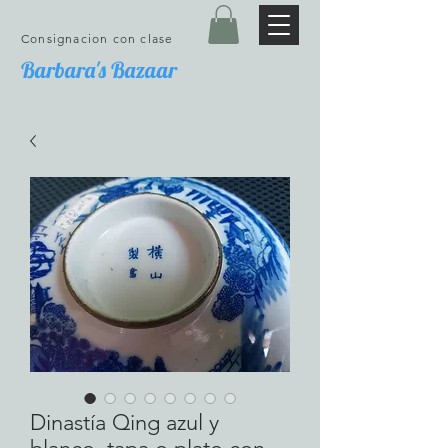
Consignacion con clase
Barbara's Bazaar
Dinastía Qing azul y