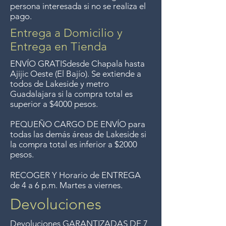
Entrega gratis en toda la zona
persona interesada si no se realiza el
pago.
del Lago de Chapala por
compras mayor de $4000
Entrega a Domicilio y
pesos. Aceptamos
Entrega en Tienda
devoluciones hasta 7 días
ENVÍO GRATIS
desde Chapala hasta
después de la venta a menos
Ajijic Oeste (El Bajío). Se extiende a
todos
de Lakeside y metro
que los artículos tengan un
Guadalajara si la compra total es
precio de oferta, lo sentimos,
superior a $4000 pesos.
no se aceptan devoluciones de
PEQUEÑO CARGO DE ENVÍO para
artículos en oferta.
todas las demás áreas de Lakeside si
Anteriormente hacíamos envíos
la compra total es inferior a $2000
gratis a Guadalajara pero ya no
pesos.
ofrecemos ese servicio.
RECOGER Y Horario de ENTREGA
de 4 a 6 p.m. Martes a viernes.
Devoluciones
Devoluciones GARANTIZADAS DE 7