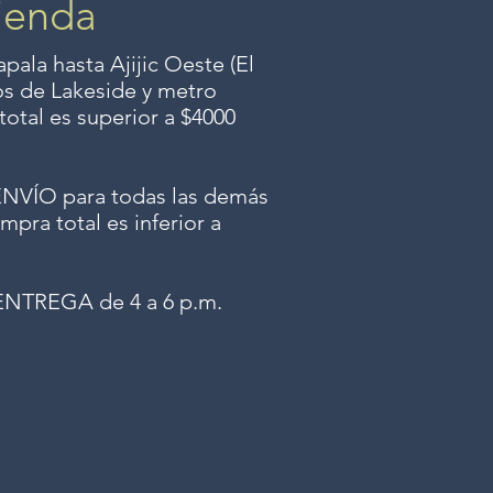
ienda
ala hasta Ajijic Oeste (El
dos
de Lakeside y metro
total es superior a $4000
ÍO para todas las demás
mpra total es inferior a
NTREGA de 4 a 6 p.m.