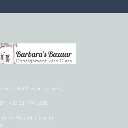
ia 7, 45920 Ajijic, Jalisco,
824, +52 33 1497 3620
do de 10 a. m. a 2 p. m.
es