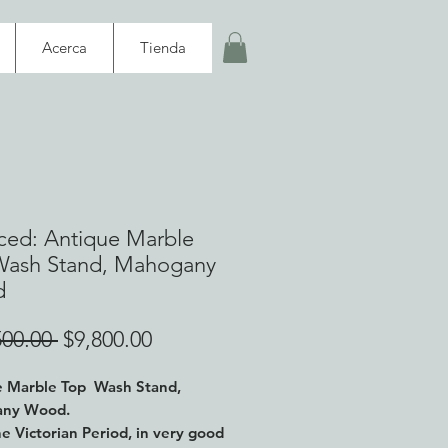
Acerca
Tienda
ed: Antique Marble
Wash Stand, Mahogany
d
Precio
Precio
500.00 
$9,800.00
de
e Marble Top Wash Stand,
oferta
any Wood.
e Victorian Period, in very good