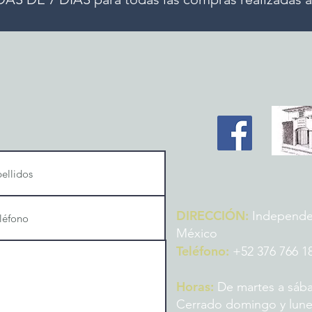
DIRECCIÓN:
Independenc
México
Teléfono:
+52 376 766 1
Horas:
De martes a sába
Cerrado domingo y lun