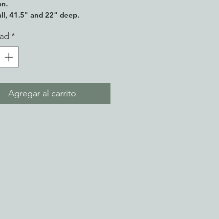
on.
all, 41.5" and 22" deep.
dad
*
Agregar al carrito