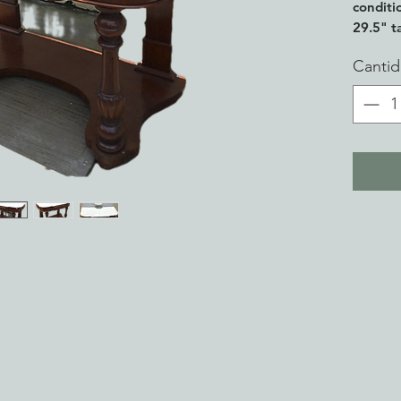
conditi
29.5" t
Canti