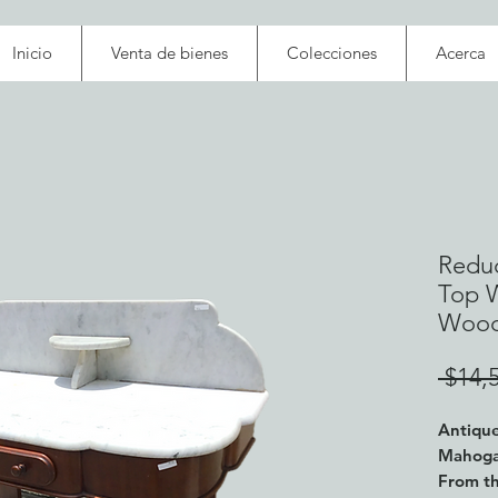
Inicio
Venta de bienes
Colecciones
Acerca
Reduc
Top 
Woo
 $14,
Antiqu
Mahog
From th