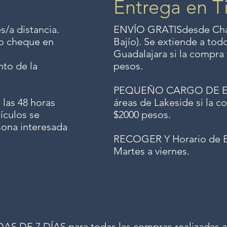
Entrega en T
s/a distancia.
ENVÍO GRATIS
desde Chap
o o cheque en
Bajío). Se extiende a to
Guadalajara si la compra 
to de la
pesos.
PEQUEÑO CARGO DE ENV
 las 48 horas
áreas de Lakeside si la co
ículos se
$2000 pesos.
sona interesada
RECOGER Y Horario de E
Martes a viernes.
 DE 7 DÍAS para todas las compras realizadas a