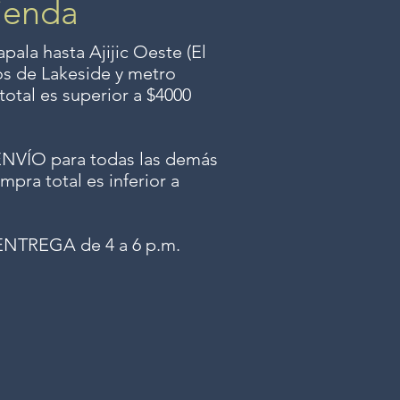
ienda
ala hasta Ajijic Oeste (El
dos
de Lakeside y metro
total es superior a $4000
ÍO para todas las demás
mpra total es inferior a
NTREGA de 4 a 6 p.m.