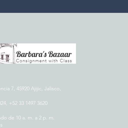
ia 7, 45920 Ajijic, Jalisco,
824, +52 33 1497 3620
do de 10 a. m. a 2 p. m.
es