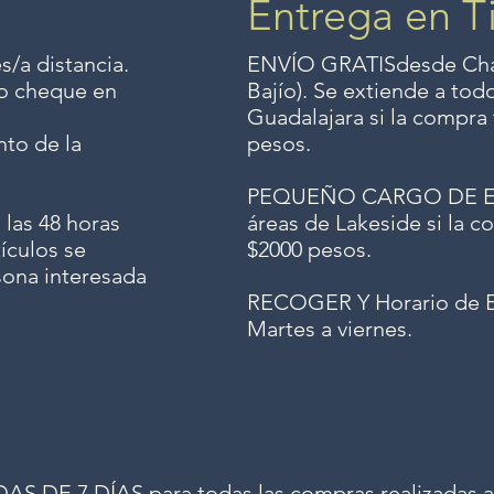
Entrega en T
s/a distancia.
ENVÍO GRATIS
desde Chap
o o cheque en
Bajío). Se extiende a to
Guadalajara si la compra 
to de la
pesos.
PEQUEÑO CARGO DE ENV
 las 48 horas
áreas de Lakeside si la co
ículos se
$2000 pesos.
sona interesada
RECOGER Y Horario de E
Martes a viernes.
 DE 7 DÍAS para todas las compras realizadas a