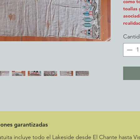
como to
toallas
asociad
realida
para ab
Canti
salir de
nombre.
enumera
subasta
Londres
Bernhei
compró 
tiene l
subasta
18 1/2"
perfect
oscuras
bordar 
iones garantizadas
pérdida
uita incluye todo el Lakeside desde El Chante hasta Vis
esto lo