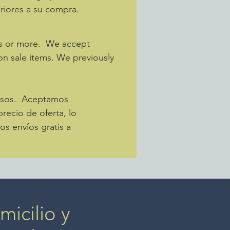
riores a su compra.
abía visto lino en un hilo tan
odos estos están bordados a
ra, es decir, el diseño es
os or more. We accept
o en cada lado.
 on sale items. We previously
pesos. Aceptamos
recio de oferta, lo
s envíos gratis a
icilio y