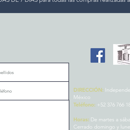
DIRECCIÓN:
Independenc
México
Teléfono:
+52 376 766 1
Horas:
De martes a sába
Cerrado domingo y lun