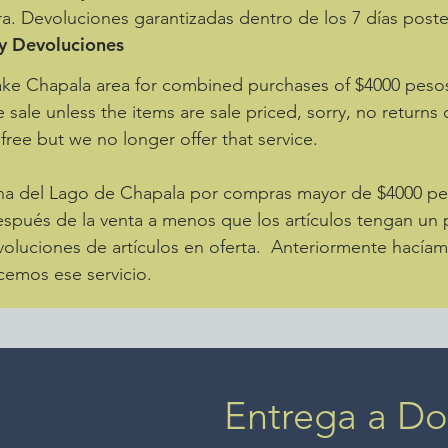
a. Devoluciones garantizadas dentro de los 7 días poste
nunca h
fino. T
 y Devoluciones
doble ca
ake Chapala area for combined purchases of $4000 pes
idéntic
e sale unless the items are sale priced, sorry, no returns
 free but we no longer offer that service.
zona del Lago de Chapala por compras mayor de $4000 
spués de la venta a menos que los artículos tengan un p
luciones de artículos en oferta. Anteriormente hacíamo
cemos ese servicio.
Entrega a Dom