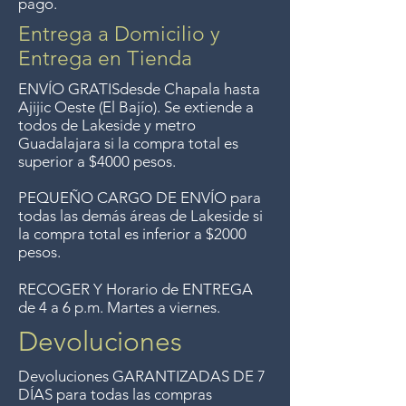
pago.
compras de $4000 pesos.
Aceptamos devoluciones hasta
Entrega a Domicilio y
7 días después de la venta a
Entrega en Tienda
menos que los artículos tengan
ENVÍO GRATIS
desde Chapala hasta
un precio de oferta, lo
Ajijic Oeste (El Bajío). Se extiende a
todos
de Lakeside y metro
sentimos, no se aceptan
Guadalajara si la compra total es
devoluciones de artículos en
superior a $4000 pesos.
oferta. Anteriormente hacíamos
PEQUEÑO CARGO DE ENVÍO para
envíos gratis a Guadalajara pero
todas las demás áreas de Lakeside si
ya no ofrecemos ese servicio.
la compra total es inferior a $2000
pesos.
RECOGER Y Horario de ENTREGA
de 4 a 6 p.m. Martes a viernes.
Devoluciones
Devoluciones GARANTIZADAS DE 7
DÍAS para todas las compras