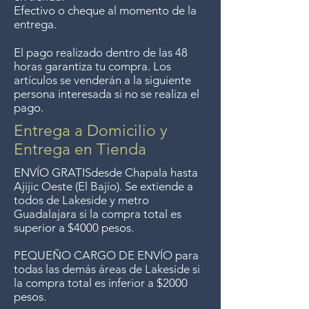
Efectivo o cheque al momento de la
personalized and dated as early as
Guadalajara for free but we no
entrega.
1939 I feel it is worthy part of my
30
longer offer that service.
year collection of Mexican pottery.
El pago realizado dentro de las 48
horas garantiza tu compra. Los
Entrega gratis en toda la zona
artículos se venderán a la siguiente
del Lago de Chapala por
persona interesada si no se realiza el
pago.
compras de $4000 pesos.
Aceptamos devoluciones hasta
Entrega a Domicilio y
7 días después de la venta a
Entrega en Tienda
menos que los artículos tengan
ENVÍO GRATIS
desde Chapala hasta
un precio de oferta, lo
Ajijic Oeste (El Bajío). Se extiende a
todos
de Lakeside y metro
sentimos, no se aceptan
Guadalajara si la compra total es
devoluciones de artículos en
superior a $4000 pesos.
oferta. Anteriormente hacíamos
PEQUEÑO CARGO DE ENVÍO para
envíos gratis a Guadalajara pero
todas las demás áreas de Lakeside si
ya no ofrecemos ese servicio.
la compra total es inferior a $2000
pesos.