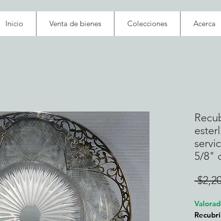
Inicio
Venta de bienes
Colecciones
Acerca
Recub
ester
servic
5/8" 
 $2,2
Valorad
Recubri