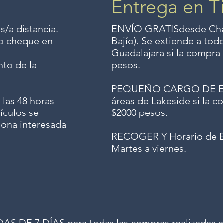
Entrega en T
s/a distancia.
ENVÍO GRATIS
desde Chap
o o cheque en
Bajío). Se extiende a to
Guadalajara si la compra 
to de la
pesos.
PEQUEÑO CARGO DE ENV
 las 48 horas
áreas de Lakeside si la co
ículos se
$2000 pesos.
sona interesada
RECOGER Y Horario de E
Martes a viernes.
 DE 7 DÍAS para todas las compras realizadas a