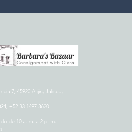
ia 7, 45920 Ajijic, Jalisco,
824, +52 33 1497 3620
do de 10 a. m. a 2 p. m.
es