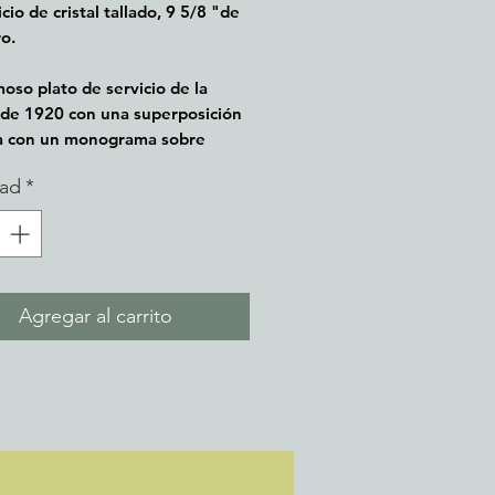
cio de cristal tallado, 9 5/8 "de
o.
oso plato de servicio de la
de 1920 con una superposición
ta con un monograma sobre
finamente tallado.
dad
*
na condicion.
Agregar al carrito