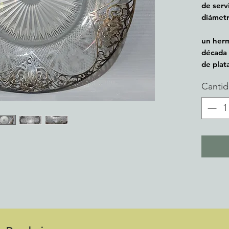
de servi
diámetr
un herm
década 
de pla
cristal 
Canti
Muy bue