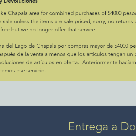
 y Devoluciones
ake Chapala area for combined purchases of $4000 pes
e sale unless the items are sale priced, sorry, no returns
 free but we no longer offer that service.
zona del Lago de Chapala por compras mayor de $4000 
spués de la venta a menos que los artículos tengan un p
luciones de artículos en oferta. Anteriormente hacíamo
cemos ese servicio.
Entrega a Dom