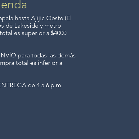
ienda
ala hasta Ajijic Oeste (El
dos
de Lakeside y metro
total es superior a $4000
ÍO para todas las demás
mpra total es inferior a
NTREGA de 4 a 6 p.m.