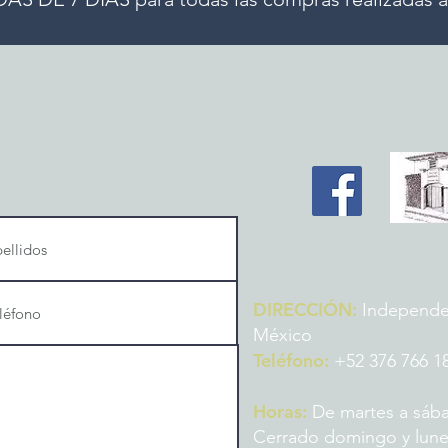
DIRECCIÓN:
Independenc
México
Teléfono:
+52 376 766 1
Horas:
De martes a sába
Cerrado domingo y lun