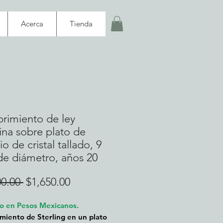
Acerca
Tienda
rimiento de ley
lina sobre plato de
io de cristal tallado, 9
de diámetro, años 20
Precio
Precio
00.00 
$1,650.00
de
o en Pesos Mexicanos.
oferta
miento de Sterling en un plato