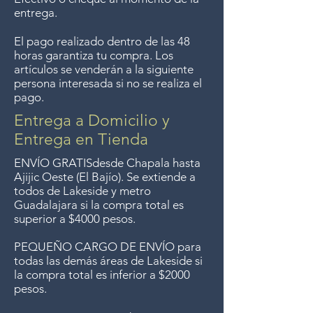
Guadalajara for free but we no
entrega.
longer offer that service.
El pago realizado dentro de las 48
horas garantiza tu compra. Los
Entrega gratis en toda la zona
artículos se venderán a la siguiente
del Lago de Chapala por
persona interesada si no se realiza el
pago.
compras de $4000 pesos.
Aceptamos devoluciones hasta
Entrega a Domicilio y
7 días después de la venta a
Entrega en Tienda
menos que los artículos tengan
ENVÍO GRATIS
desde Chapala hasta
un precio de oferta, lo
Ajijic Oeste (El Bajío). Se extiende a
todos
de Lakeside y metro
sentimos, no se aceptan
Guadalajara si la compra total es
devoluciones de artículos en
superior a $4000 pesos.
oferta. Anteriormente hacíamos
PEQUEÑO CARGO DE ENVÍO para
envíos gratis a Guadalajara pero
todas las demás áreas de Lakeside si
ya no ofrecemos ese servicio.
la compra total es inferior a $2000
pesos.