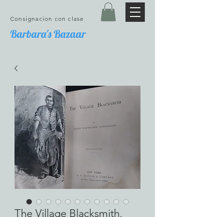
Consignacion con clase
Barbara's Bazaar
The Village Blacksmith,