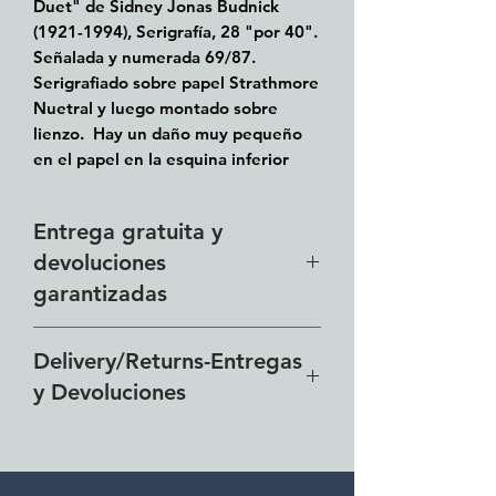
Duet" de Sidney Jonas Budnick
(1921-1994), Serigrafía, 28 "por 40".
Señalada y numerada 69/87.
Serigrafiado sobre papel Strathmore
Nuetral y luego montado sobre
lienzo.
Hay un daño muy pequeño
en el papel en la esquina inferior
izquierda (he publicado una foto
ampliada).
Entrega gratuita y
devoluciones
garantizadas
Nuestra zona de entrega
Delivery/Returns-Entregas
gratuita incluye todo el Lakeside
y Devoluciones
desde El Chante hasta Vista del
Lago y toda el área
Free delivery around the Lake
metropolitana de Guadalajara.
Chapala area for combined
Devoluciones garantizadas