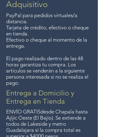
purchases of $4000 pesos or
Adquisitivo
dentro de los 7 días posteriores
more. We accept returns up to
a su compra.
PayPal para pedidos virtuales/a
7 days after the sale unless the
distancia.
items are sale priced, sorry, no
Tarjeta de crédito, efectivo o cheque
en tienda.
returns on sale items. We
Efectivo o cheque al momento de la
previously delivered to
entrega.
Guadalajara for free but we no
El pago realizado dentro de las 48
longer offer that service.
horas garantiza tu compra. Los
artículos se venderán a la siguiente
Entrega gratis en toda la zona
persona interesada si no se realiza el
pago.
del Lago de Chapala por
compras mayor de $4000
Entrega a Domicilio y
pesos. Aceptamos
Entrega en Tienda
devoluciones hasta 7 días
ENVÍO GRATIS
desde Chapala hasta
después de la venta a menos
Ajijic Oeste (El Bajío). Se extiende a
todos
de Lakeside y metro
que los artículos tengan un
Guadalajara si la compra total es
precio de oferta, lo sentimos,
superior a $4000 pesos.