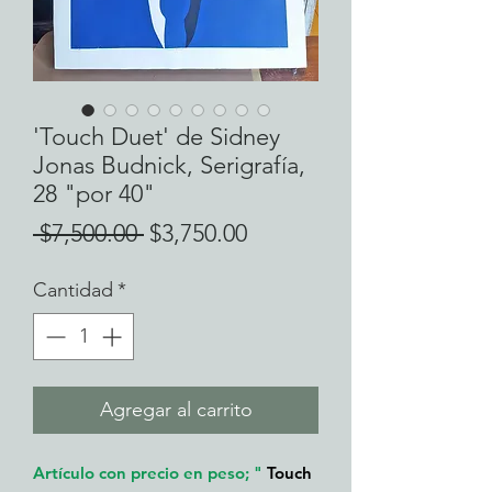
'Touch Duet' de Sidney
Jonas Budnick, Serigrafía,
28 "por 40"
Precio
Precio
 $7,500.00 
$3,750.00
de
Cantidad
*
oferta
Agregar al carrito
Artículo con precio en peso; "
Touch