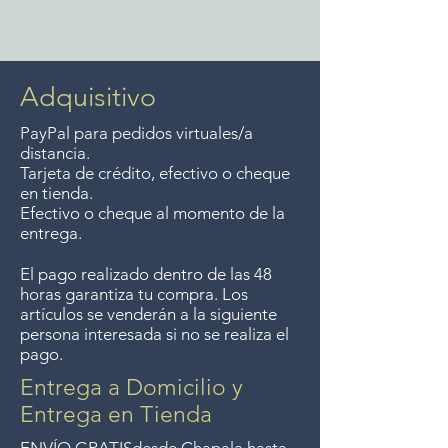
metropolitana de Guadalajara.
Free delivery around the Lake
Devoluciones garantizadas
Chapala area for purchases of
dentro de los 7 días posteriores
$4000 pesos. We accept returns
Adquisitivo
a su compra.
up to 7 days after the sale
PayPal para pedidos virtuales/a
unless the items are sale priced,
distancia.
sorry, no returns on sale items.
Tarjeta de crédito, efectivo o cheque
en tienda.
We previously delivered to
Efectivo o cheque al momento de la
Guadalajara for free but we no
entrega.
longer offer that service.
El pago realizado dentro de las 48
Entrega gratis en toda la zona
horas garantiza tu compra. Los
del Lago de Chapala por
artículos se venderán a la siguiente
compras de $4000 pesos.
persona interesada si no se realiza el
pago.
Aceptamos devoluciones hasta
7 días después de la venta a
Entrega a Domicilio y
menos que los artículos tengan
Entrega en Tienda
un precio de oferta, lo