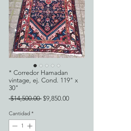
* Corredor Hamadan
vintage, ej. Cond. 119" x
30"
Precio
Precio
 $14,500.00 
$9,850.00
de
Cantidad
*
oferta