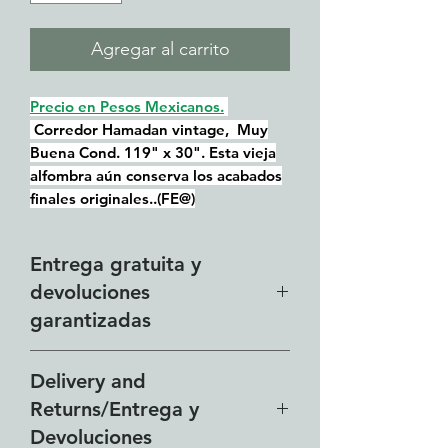
Agregar al carrito
Precio en Pesos Mexicanos.
Corredor Hamadan vintage, Muy
Buena Cond. 119" x 30". Esta vieja
alfombra aún conserva los acabados
finales originales..(FE@)
Entrega gratuita y
devoluciones
garantizadas
Nuestra zona de entrega
Delivery and
gratuita incluye toda la zona de
Returns/Entrega y
Lakeside desde El Chante hasta
Devoluciones
Vista del Lago y toda el área