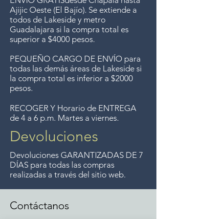
ENVÍO GRATIS
desde Chapala hasta
sentimos, no se aceptan
Ajijic Oeste (El Bajío). Se extiende a
todos
de Lakeside y metro
devoluciones de artículos en
Guadalajara si la compra total es
oferta. Anteriormente hacíamos
superior a $4000 pesos.
envíos gratis a Guadalajara pero
PEQUEÑO CARGO DE ENVÍO para
ya no ofrecemos ese servicio.
todas las demás áreas de Lakeside si
la compra total es inferior a $2000
pesos.
RECOGER Y Horario de ENTREGA
de 4 a 6 p.m. Martes a viernes.
Devoluciones
Devoluciones GARANTIZADAS DE 7
DÍAS para todas las compras
realizadas a través del sitio web.
Contáctanos