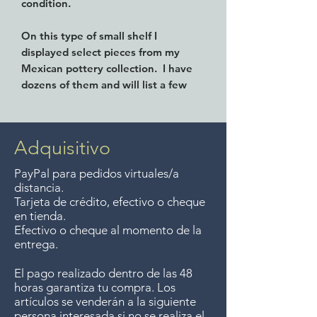
condition.
On this type of small shelf I
displayed select pieces from my
Mexican pottery collection. I have
dozens of them and will list a few
here on the website but if you're
interested it might be best to stop
in the store once in a while as I
Adquisitivo
remove them from the house and
put them up for sale!
PayPal para pedidos virtuales/a
distancia.
Tarjeta de crédito, efectivo o cheque
en tienda.
Efectivo o cheque al momento de la
entrega.
El pago realizado dentro de las 48
horas garantiza tu compra. Los
artículos se venderán a la siguiente
persona interesada si no se realiza el