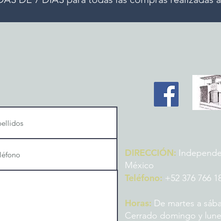
DIRECCIÓN:
Independenc
México
Teléfono:
+52 376 766 1
Horas:
De martes a sába
Cerrado domingo y lun