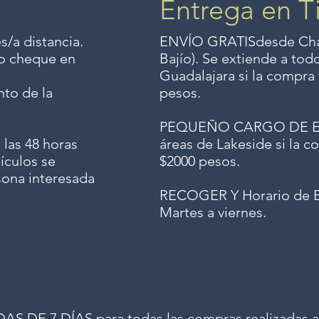
Entrega en T
s/a distancia.
ENVÍO GRATIS
desde Chap
o o cheque en
Bajío). Se extiende a to
Guadalajara si la compra 
to de la
pesos.
PEQUEÑO CARGO DE ENV
 las 48 horas
áreas de Lakeside si la co
ículos se
$2000 pesos.
sona interesada
RECOGER Y Horario de E
Martes a viernes.
 DE 7 DÍAS para todas las compras realizadas a