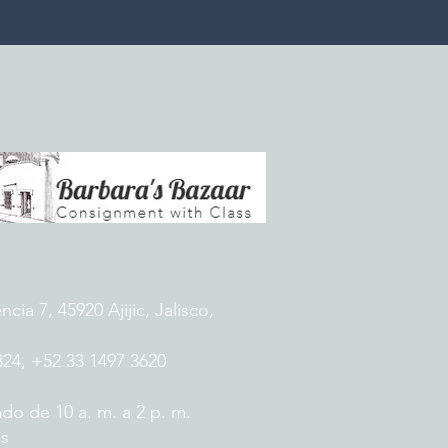
ia 7, 45920 Ajijic, Jalisco,
824, +52 33 1497 3620
do de 10 a. m. a 2 p. m.
es