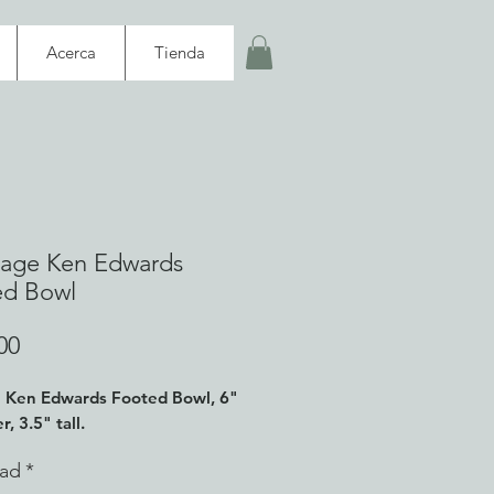
Acerca
Tienda
tage Ken Edwards
ed Bowl
Precio
00
 Ken Edwards Footed Bowl, 6"
, 3.5" tall.
dad
*