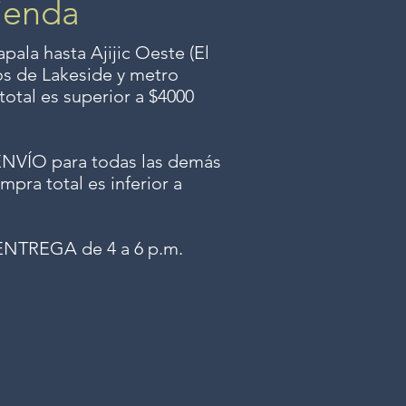
ienda
ala hasta Ajijic Oeste (El
dos
de Lakeside y metro
total es superior a $4000
ÍO para todas las demás
mpra total es inferior a
NTREGA de 4 a 6 p.m.