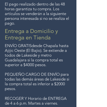
El pago realizado dentro de las 48
horas garantiza tu compra. Los
Entrega gratis en toda la zona
artículos se venderán a la siguiente
del Lago de Chapala por
persona interesada si no se realiza el
pago.
compras de $4000 pesos.
Aceptamos devoluciones hasta
Entrega a Domicilio y
7 días después de la venta a
Entrega en Tienda
menos que los artículos tengan
ENVÍO GRATIS
desde Chapala hasta
un precio de oferta, lo
Ajijic Oeste (El Bajío). Se extiende a
todos
de Lakeside y metro
sentimos, no se aceptan
Guadalajara si la compra total es
devoluciones de artículos en
superior a $4000 pesos.
oferta. Anteriormente hacíamos
PEQUEÑO CARGO DE ENVÍO para
envíos gratis a Guadalajara pero
todas las demás áreas de Lakeside si
ya no ofrecemos ese servicio.
la compra total es inferior a $2000
pesos.
RECOGER Y Horario de ENTREGA
de 4 a 6 p.m. Martes a viernes.