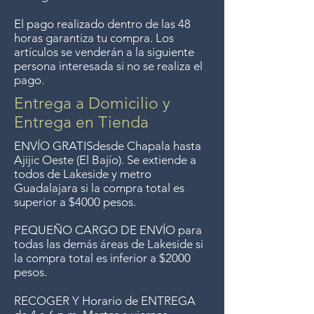
longer offer that service.
El pago realizado dentro de las 48
horas garantiza tu compra. Los
Entrega gratis en toda la zona
artículos se venderán a la siguiente
del Lago de Chapala por
persona interesada si no se realiza el
pago.
compras de $4000 pesos.
Aceptamos devoluciones hasta
Entrega a Domicilio y
7 días después de la venta a
Entrega en Tienda
menos que los artículos tengan
ENVÍO GRATIS
desde Chapala hasta
un precio de oferta, lo
Ajijic Oeste (El Bajío). Se extiende a
todos
de Lakeside y metro
sentimos, no se aceptan
Guadalajara si la compra total es
devoluciones de artículos en
superior a $4000 pesos.
oferta. Anteriormente hacíamos
PEQUEÑO CARGO DE ENVÍO para
envíos gratis a Guadalajara pero
todas las demás áreas de Lakeside si
ya no ofrecemos ese servicio.
la compra total es inferior a $2000
pesos.
RECOGER Y Horario de ENTREGA