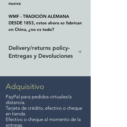
nueva
WMF - TRADICIÓN ALEMANA
DESDE 1853, estos ahora se fabrican
en China, ¿no es todo?
Delivery/returns policy-
Entregas y Devoluciones
Free delivery around the Lake
Chapala area for purchases of
$4000 pesos. We accept returns
Adquisitivo
up to 7 days after the sale
PayPal para pedidos virtuales/a
unless the items are sale priced,
distancia.
sorry, no returns on sale items.
Tarjeta de crédito, efectivo o cheque
en tienda.
We previously delivered to
Efectivo o cheque al momento de la
Guadalajara for free but we no
entrega.